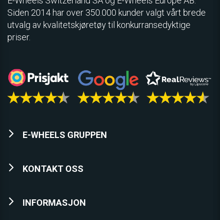
E­-Wheels Switzerland SA og E-Wheels Europe AB.
Siden 2014 har over 350.000 kunder valgt vårt brede
utvalg av kvalitetskjøretøy til konkurransedyktige
priser.
E-WHEELS GRUPPEN
KONTAKT OSS
INFORMASJON