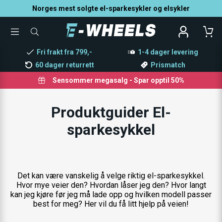
Norges mest solgte el-sparkesykler og elsykler
TOGGLE
SØK
MENU
ETTER
PRODUKTER,
Fri frakt fra 799,-
1-4 dager levering
KATEGORI,
MERKE
60 dager returrett
Prismatch
Sensommer megasalg - Spar opptil 50%
Produktguider El-
sparkesykkel
Det kan være vanskelig å velge riktig el-sparkesykkel.
Hvor mye veier den? Hvordan låser jeg den? Hvor langt
kan jeg kjøre før jeg må lade opp og hvilken modell passer
best for meg? Her vil du få litt hjelp på veien!