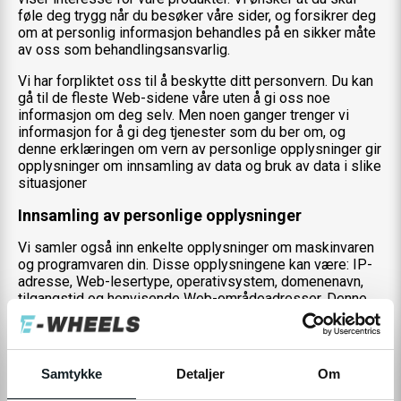
føle deg trygg når du besøker våre sider, og forsikrer deg
om at personlig informasjon behandles på en sikker måte
av oss som behandlingsansvarlig.
Vi har forpliktet oss til å beskytte ditt personvern. Du kan
gå til de fleste Web-sidene våre uten å gi oss noe
informasjon om deg selv. Men noen ganger trenger vi
informasjon for å gi deg tjenester som du ber om, og
denne erklæringen om vern av personlige opplysninger gir
opplysninger om innsamling av data og bruk av data i slike
situasjoner
Innsamling av personlige opplysninger
Vi samler også inn enkelte opplysninger om maskinvaren
og programvaren din. Disse opplysningene kan være: IP-
adresse, Web-lesertype, operativsystem, domenenavn,
tilgangstid og henvisende Web-områdeadresser. Denne
informasjonen brukes til å drive tjenesten, opprettholde
kvaliteten på tjenesten og gi generell statistikk for bruken
av vår nettside.
Samtykke
Detaljer
Om
Bruk av personlige opplysninger