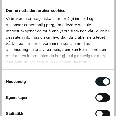
Vi bruker de personlige opplysningene til følgende formål:
Denne nettsiden bruker cookies
For å sikre at området dekker dine behov.
For å levere produkter og tjenester, som
Vi bruker informasjonskapsler for å gi innhold og
nyhetsbrev, spesialtilbud og annen informasjon
annonser et personlig preg, for å levere sosiale
som du ber om eller kjøper.
mediefunksjoner og for å analysere trafikken vår. Vi deler
For å hjelpe oss med å lage og publisere
dessuten informasjon om hvordan du bruker nettstedet
innhold som er relevant for deg.
For å varsle deg om nye varer, spesialtilbud,
vårt, med partnerne våre innen sosiale medier,
oppdatert informasjon og andre nye tjenester
annonsering og analysearbeid, som kan kombinere den
fra oss, hvis du ber om det.
med annen informasjon du har gjort tilgjengelig for dem,
eller som de har samlet inn gjennom din bruk av
tjenestene deres.
S
Kontroll av personlige opplysninger
▼
Klikk på «OK» for å gi oss ditt samtykke til å bruke
Nødvendig
a
informasjonskapsler (cookies) for alle disse formålene.
m
t
Egenskaper
Tilgang til de personlige
y
▼
opplysningene
k
k
Statistikk