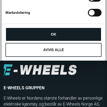
e
Kustom
▼
v
Markedsføring
a
l
g
Cookies
▼
OK
AVVIS ALLE
E-WHEELS GRUPPEN
E-Wheels er Nordens største forhandler av personlige
elektriske kjøretøy, og består av E-Wheels Norge AS,