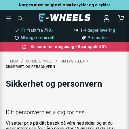
Norges mest solgte el-sparkesykler og elsykler
TOGGLE
SØK
MENU
ETTER
PRODUKTER,
Fri frakt fra 799,-
1-4 dager levering
KATEGORI,
MERKE
60 dager returrett
Prismatch
Sensommer megasalg - Spar opptil 50%
/
/
/
HJEM
KUNDESERVICE
OM E-WHEELS
SIKKERHET OG PERSONVERN
Sikkerhet og personvern
Ditt personvern er viktig for oss
Vi setter pris på ditt besøk på våre nettsider, og at du
viser interesse for våre produkter. Vi ønsker at du skal