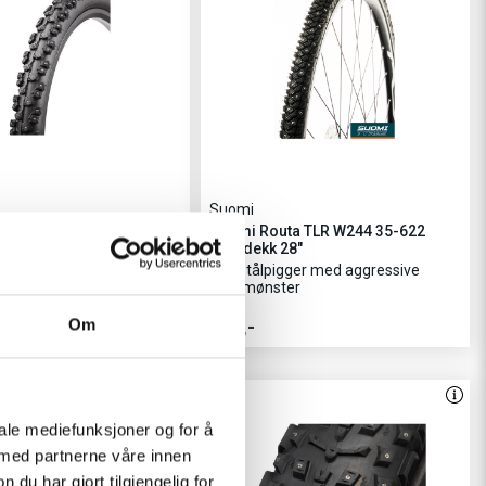
Suomi
zza Extreme 26"
Suomi Routa TLR W244 35-622
Piggdekk 28"
tisk grep på underlaget
244 stålpigger med aggressive
dekkmønster
Om
799,-
iale mediefunksjoner og for å
 med partnerne våre innen
u har gjort tilgjengelig for