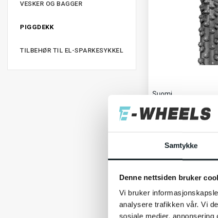
RANDOLPH
VESKER OG BAGGER
PIGGDEKK
TALON E+ 2
TILBEHØR TIL EL-SPARKESYKKEL
THOR
TILBEHØR
Suomi
TILBEHØR TIL ELSYKKEL
Suomi Gazza Extrem
piggdekk
For avansert MTB-syk
TOURMALET
vinterveier
Samtykke
1 049,-
TRAIL
TRIOBIKE
Denne nettsiden bruker coo
Vi bruker informasjonskapsler
ULTIMATE
analysere trafikken vår. Vi 
sosiale medier, annonsering 