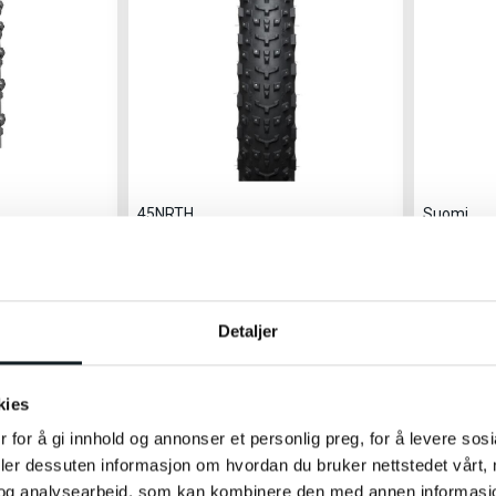
45NRTH
Suomi
e 29"
Dillinger 4 Tire 26 x 4.2 - Piggdekk
Suomi Ga
Piggdekk
Piggdekk til fatbike
ling på
Gir fantas
Detaljer
2 990,-
649,-
kies
 for å gi innhold og annonser et personlig preg, for å levere sos
deler dessuten informasjon om hvordan du bruker nettstedet vårt,
og analysearbeid, som kan kombinere den med annen informasjon d