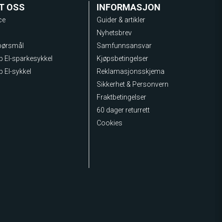
T OSS
INFORMASJON
ce
Guider & artikler
Nyhetsbrev
spørsmål
Samfunnsansvar
lp El-sparkesykkel
Kjøpsbetingelser
p El-sykkel
Reklamasjonsskjema
Sikkerhet & Personvern
Fraktbetingelser
60 dager returrett
Cookies