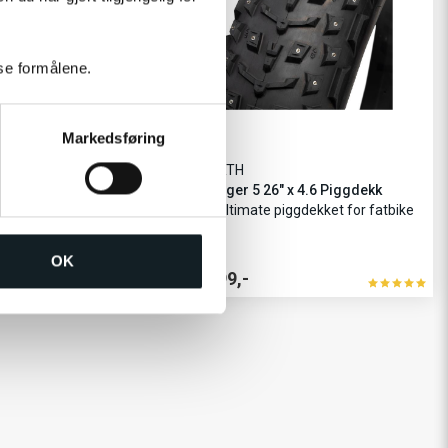
sse formålene.
Markedsføring
45NRTH
 29" 54-622 Piggdekk
Dillinger 5 26" x 4.6 Piggdekk
Det ultimate piggdekket for fatbike
OK
2 399,-