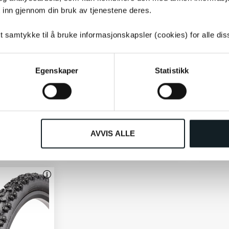
 inn gjennom din bruk av tjenestene deres.
tt samtykke til å bruke informasjonskapsler (cookies) for alle di
Egenskaper
Statistikk
Suomi
Suomi
42-622mm
Routa W252 50-622mm Piggdekk
Hile W240
28"
orhold som snø
For sykkelpendling om vinteren
AVVIS ALLE
890,-
890,-