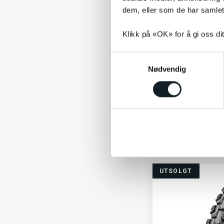
ULTIMATE CARBON
dem, eller som de har samlet
VERDANE
Klikk på «OK» for å gi oss di
WAYFARER
S
Nødvendig
a
m
Suomi
t
Suomi Routa W248 
Piggdekk 28"
y
Tilpasset for vinterf
k
og is
k
890,-
e
v
a
UTSOLGT
l
g