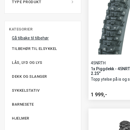
45NRTH
TYPE PRODUKT
MOMAS
SUOMI
KATEGORIER
MONO
Gå tilbake til tilbehør
MONTPELLIER
TILBEHØR TIL ELSYKKEL
ODIN
LÅS, LYD OG LYS
45NRTH
1x Piggdekk - 45NRT
2.25"
PARIS
DEKK OG SLANGER
Topp ytelse på is og 
PETIT
SYKKELSTATIV
1 999,-
PIGGDEKK
BARNESETE
RAGNAR
HJELMER