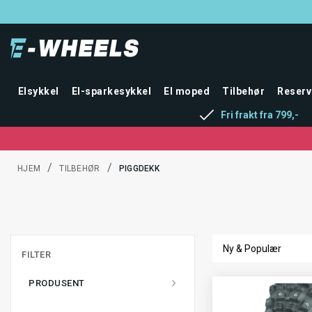
Elsykkel
El-sparkesykkel
El moped
Tilbehør
Reserv
Fri frakt fra 799,-
/
/
HJEM
TILBEHØR
PIGGDEKK
FILTER
PRODUSENT