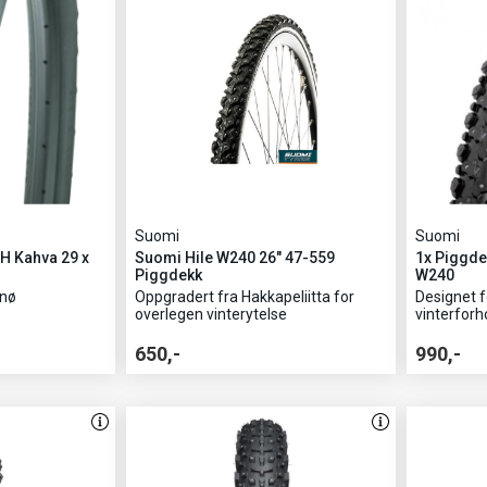
Suomi
Suomi
H Kahva 29 x
Suomi Hile W240 26" 47-559
1x Piggde
Piggdekk
W240
snø
Oppgradert fra Hakkapeliitta for
Designet f
overlegen vinterytelse
vinterforh
650,-
990,-