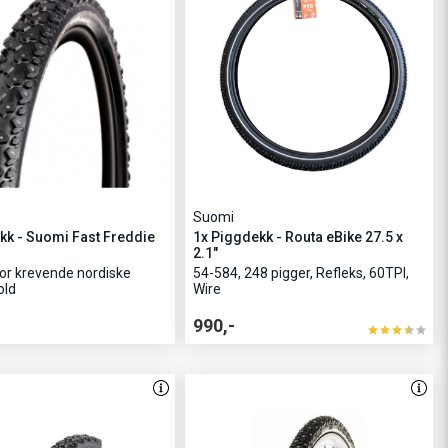
Suomi
kk - Suomi Fast Freddie
1x Piggdekk - Routa eBike 27.5 x
2.1"
or krevende nordiske
54-584, 248 pigger, Refleks, 60TPI,
old
Wire
990,-