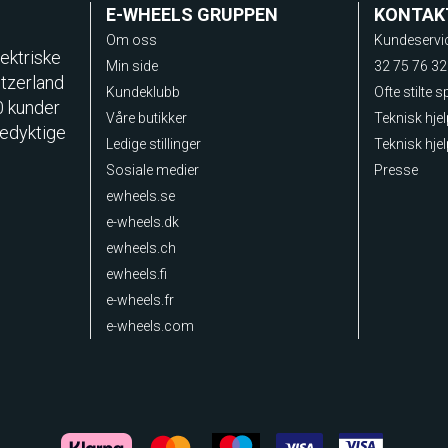
E-WHEELS GRUPPEN
KONTAK
Om oss
Kundeservi
ektriske
Min side
32 75 76 32
itzerland
Kundeklubb
Ofte stilte 
0 kunder
Våre butikker
Teknisk hje
sedyktige
Ledige stillinger
Teknisk hjel
Sosiale medier
Presse
ewheels.se
e-wheels.dk
ewheels.ch
ewheels.fi
e-wheels.fr
e-wheels.com