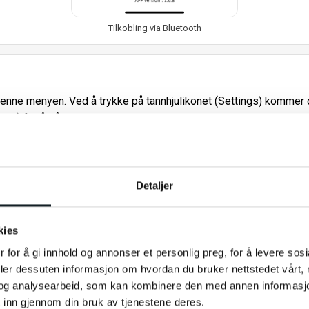
Tilkobling via Bluetooth
denne menyen. Ved å trykke på tannhjulikonet (Settings) kommer du
el) for å gå til oversiktspanelet.
Detaljer
kies
 for å gi innhold og annonser et personlig preg, for å levere sos
deler dessuten informasjon om hvordan du bruker nettstedet vårt,
og analysearbeid, som kan kombinere den med annen informasjon d
 inn gjennom din bruk av tjenestene deres.