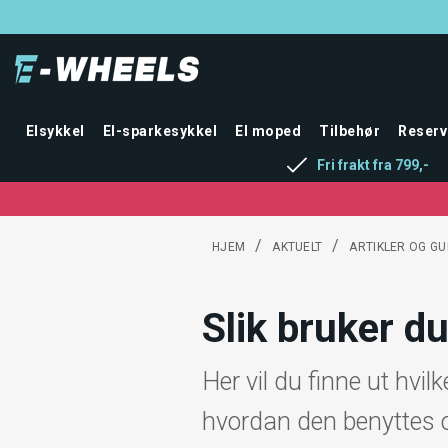
Elsykkel
El-sparkesykkel
El moped
Tilbehør
Reserv
Fri frakt fra 799,-
/
/
HJEM
AKTUELT
ARTIKLER OG GU
Slik bruker d
Her vil du finne ut hvi
hvordan den benyttes 