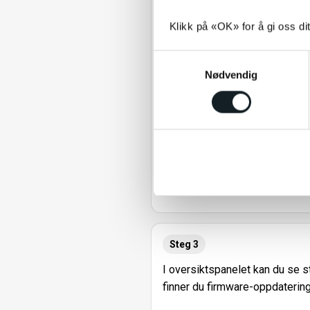
Klikk på «OK» for å gi oss di
S
Nødvendig
a
m
t
y
k
k
e
v
a
l
g
Steg 3
I oversiktspanelet kan du se s
finner du firmware-oppdatering