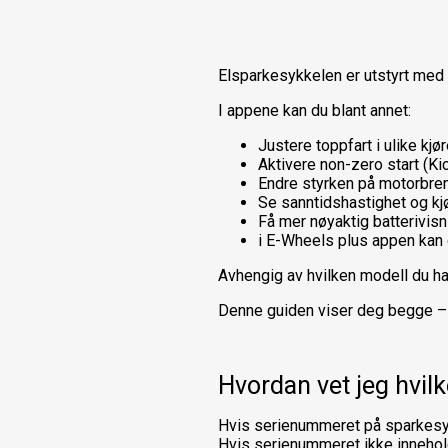
Elsparkesykkelen er utstyrt med 
I appene kan du blant annet:
Justere toppfart i ulike kj
Aktivere non-zero start (Ki
Endre styrken på motorbr
Se sanntidshastighet og k
Få mer nøyaktig batterivisn
i E-Wheels plus appen kan
Avhengig av hvilken modell du ha
Denne guiden viser deg begge – 
Hvordan vet jeg hvil
Hvis serienummeret på sparkesy
Hvis serienummeret ikke innehol