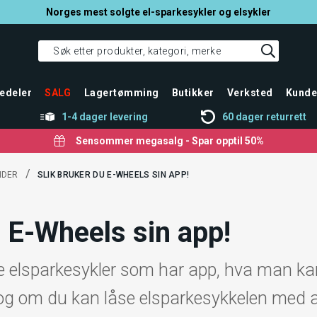
Norges mest solgte el-sparkesykler og elsykler
edeler
SALG
Lagertømming
Butikker
Verksted
Kunde
1-4 dager levering
60 dager returrett
Sensommer megasalg - Spar opptil 50%
/
IDER
SLIK BRUKER DU E-WHEELS SIN APP!
u E-Wheels sin app!
lke elsparkesykler som har app, hva man kan
og om du kan låse elsparkesykkelen med 