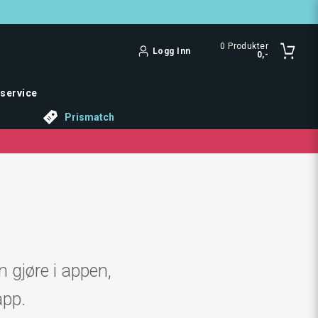
0
Produkter
Logg Inn
0,-
service
Prismatch
 gjøre i appen,
app.