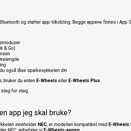
Bluetooth og støtter app-tilkobling. Begge appene finnes i App 
øremoduser
ck & Go)
emsen
jørelengde
ing
 du også låse sparkesykkelen din
r, bruker du enten
E-Wheels
eller
E-Wheels Plus
.
steg for steg.
ken app jeg skal bruke?
kkelen inneholder
NEC
, er modellen kompatibel med
E-Wheels 
der NEC, anbefaler vi
E-Wheels-appen
.