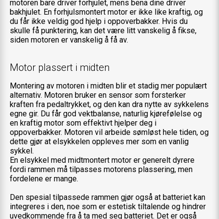
motoren bare driver forhjulet, mens bena dine driver
bakhjulet. En forhjulsmontert motor er ikke like kraftig, og
du får ikke veldig god hjelp i oppoverbakker. Hvis du
skulle få punktering, kan det være litt vanskelig å fikse,
siden motoren er vanskelig å få av.
Motor plassert i midten
Montering av motoren i midten blir et stadig mer populært
alternativ. Motoren bruker en sensor som forsterker
kraften fra pedaltrykket, og den kan dra nytte av sykkelens
egne gir. Du får god vektbalanse, naturlig kjørefølelse og
en kraftig motor som effektivt hjelper deg i
oppoverbakker. Motoren vil arbeide sømløst hele tiden, og
dette gjør at elsykkelen oppleves mer som en vanlig
sykkel.
En elsykkel med midtmontert motor er generelt dyrere
fordi rammen må tilpasses motorens plassering, men
fordelene er mange.
Den spesial tilpassede rammen gjør også at batteriet kan
integreres i den, noe som er estetisk tiltalende og hindrer
uvedkommende fra å ta med seg batteriet. Det er også