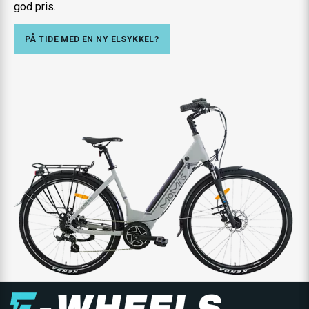
god pris.
PÅ TIDE MED EN NY ELSYKKEL?