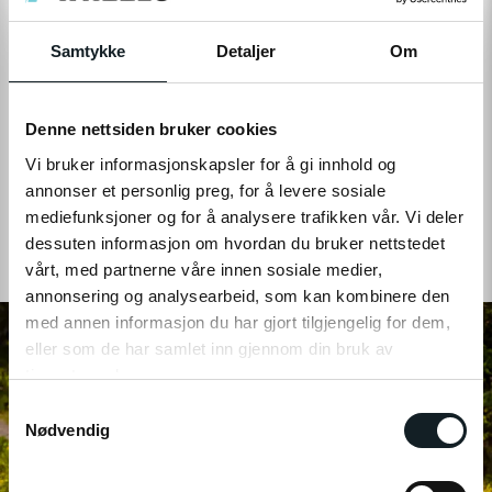
• Trenger ikke kjeder eller remmer for å overføre kraften til
bakhjulet, noe som gir lavt vedlikeholdsbehov
• Rotasjonssensoren i navmotoren måler bare hvilken
Samtykke
Detaljer
Om
assistansemodus elsykkelen er satt til, dermed blir
assistansen verken mindre eller mer uansett hvor mye
energi du legger i det
Denne nettsiden bruker cookies
• Rotasjonssensoren krever mer kraft fra batteriet enn en
dreiemomentsensor
Vi bruker informasjonskapsler for å gi innhold og
annonser et personlig preg, for å levere sosiale
mediefunksjoner og for å analysere trafikken vår. Vi deler
Derfor mener vi at en krankmotor er det suverent beste
dessuten informasjon om hvordan du bruker nettstedet
valget for elsykler, spesielt for de som ønsker en optimal
vårt, med partnerne våre innen sosiale medier,
sykkelopplevelse både på og utenfor veien.
annonsering og analysearbeid, som kan kombinere den
med annen informasjon du har gjort tilgjengelig for dem,
eller som de har samlet inn gjennom din bruk av
tjenestene deres.
S
Klikk på «OK» for å gi oss ditt samtykke til å bruke
Nødvendig
a
informasjonskapsler (cookies) for alle disse formålene.
m
t