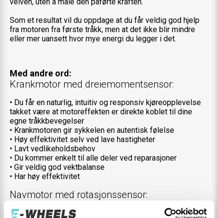
veiven, uten å måle den påførte kraften.
Som et resultat vil du oppdage at du får veldig god hjelp
fra motoren fra første tråkk, men at det ikke blir mindre
eller mer uansett hvor mye energi du legger i det.
Med andre ord:
Krankmotor med dreiemomentsensor:
• Du får en naturlig, intuitiv og responsiv kjøreopplevelse
takket være at motoreffekten er direkte koblet til dine
egne tråkkbevegelser
• Krankmotoren gir sykkelen en autentisk følelse
• Høy effektivitet selv ved lave hastigheter
• Lavt vedlikeholdsbehov
• Du kommer enkelt til alle deler ved reparasjoner
• Gir veldig god vektbalanse
• Har høy effektivitet
Navmotor med rotasjonssensor:
• Estetisk tiltalende takket være den diskré plasseringen