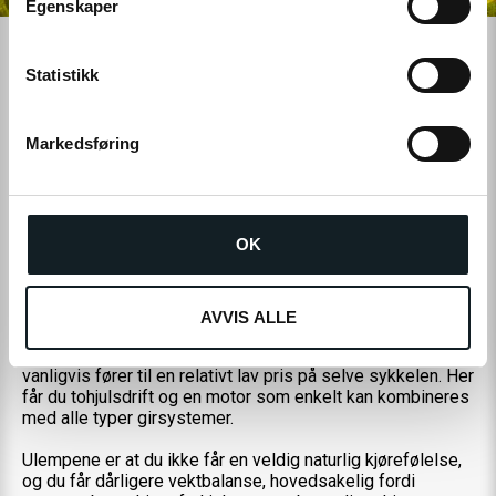
Egenskaper
y
Fosna Odin
k
k
Statistikk
Plasseringen av motoren er en viktig aspekt
e
Som om det ikke var nok å måtte velge motortype, spiller
v
Markedsføring
også plasseringen av motoren en stor rolle for
a
opplevelsen fra salen. En motor kan være plassert foran, i
l
midten eller bak på elsykkelen. Våre elsykler har
g
midtmonterte motorer, og snart vil du forstå hvorfor.
OK
Motor plassert i forhjulet
AVVIS ALLE
En forhjulsmontert motor er enkel å montere, og den er
generelt rimeligere enn de andre alternativene, noe som
vanligvis fører til en relativt lav pris på selve sykkelen. Her
får du tohjulsdrift og en motor som enkelt kan kombineres
med alle typer girsystemer.
Ulempene er at du ikke får en veldig naturlig kjørefølelse,
og du får dårligere vektbalanse, hovedsakelig fordi