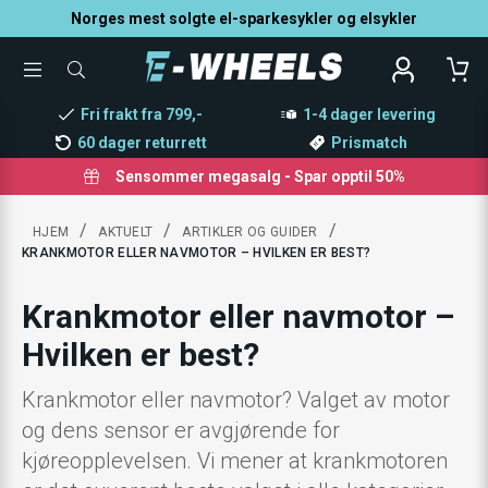
Norges mest solgte el-sparkesykler og elsykler
TOGGLE
SØK
MENU
ETTER
PRODUKTER,
Fri frakt fra 799,-
1-4 dager levering
KATEGORI,
MERKE
60 dager returrett
Prismatch
Sensommer megasalg - Spar opptil 50%
/
/
/
HJEM
AKTUELT
ARTIKLER OG GUIDER
KRANKMOTOR ELLER NAVMOTOR – HVILKEN ER BEST?
Krankmotor eller navmotor –
Hvilken er best?
Krankmotor eller navmotor? Valget av motor
og dens sensor er avgjørende for
kjøreopplevelsen. Vi mener at krankmotoren