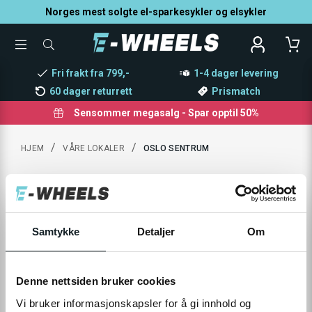
Norges mest solgte el-sparkesykler og elsykler
TOGGLE
SØK
MENU
ETTER
PRODUKTER,
Fri frakt fra 799,-
1-4 dager levering
KATEGORI,
MERKE
60 dager returrett
Prismatch
Sensommer megasalg - Spar opptil 50%
/
/
HJEM
VÅRE LOKALER
OSLO SENTRUM
Oslo Sentrum
Samtykke
Detaljer
Om
Åpningstider
Oslo
Denne nettsiden bruker cookies
Akersgata 18
Vi bruker informasjonskapsler for å gi innhold og
0158