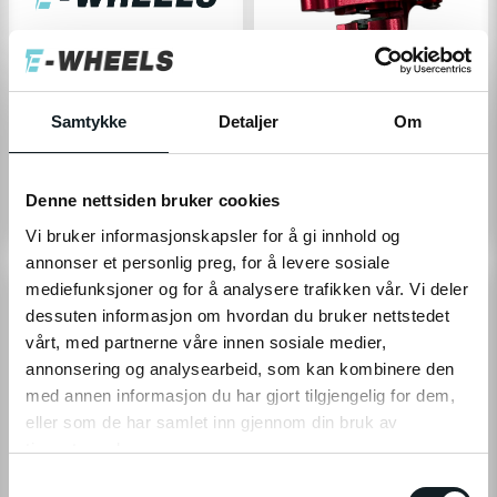
Samtykke
Detaljer
Om
Mercane
Display (WideWheel Pro)
Kalipper foran (WideWheel
Pro)
Denne nettsiden bruker cookies
0,-
300,-
Vi bruker informasjonskapsler for å gi innhold og
annonser et personlig preg, for å levere sosiale
mediefunksjoner og for å analysere trafikken vår. Vi deler
dessuten informasjon om hvordan du bruker nettstedet
vårt, med partnerne våre innen sosiale medier,
annonsering og analysearbeid, som kan kombinere den
med annen informasjon du har gjort tilgjengelig for dem,
eller som de har samlet inn gjennom din bruk av
tjenestene deres.
S