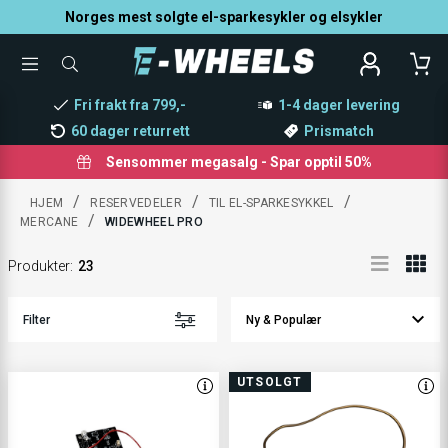
Norges mest solgte el-sparkesykler og elsykler
TOGGLE
SØK
MENU
ETTER
PRODUKTER,
Fri frakt fra 799,-
1-4 dager levering
KATEGORI,
MERKE
60 dager returrett
Prismatch
Sensommer megasalg - Spar opptil 50%
/
/
/
HJEM
RESERVEDELER
TIL EL-SPARKESYKKEL
/
MERCANE
WIDEWHEEL PRO
Produkter
:
23
Filter
UTSOLGT