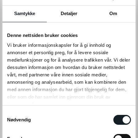
Levering
Hent i Butikk
På nettlager
På lager i 1 butikker
Samtykke
Detaljer
Om
LEGG TIL I HANDLEKURV
Denne nettsiden bruker cookies
Vi bruker informasjonskapsler for å gi innhold og
annonser et personlig preg, for å levere sosiale
Leveringstid:
1-4
dager
|
Fri frakt over 799,-
mediefunksjoner og for å analysere trafikken vår. Vi deler
Få på lager
dessuten informasjon om hvordan du bruker nettstedet
Tilgjengelig i
1
butikker
vårt, med partnerne våre innen sosiale medier,
annonsering og analysearbeid, som kan kombinere den
med annen informasjon du har gjort tilgjengelig for dem,
Fri frakt fra
1-4 dager
60 dager
Prismatch
799,-
levering
returrett
eller som de har samlet inn gjennom din bruk av
tjenestene deres.
S
Klikk på «OK» for å gi oss ditt samtykke til å bruke
Nødvendig
a
informasjonskapsler (cookies) for alle disse formålene.
m
PRODUKTINFO
t