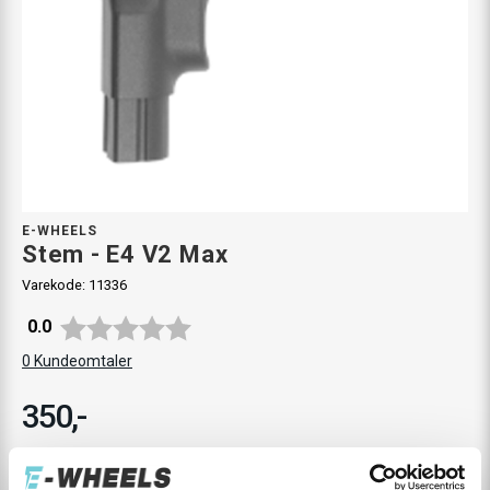
E-WHEELS
Stem - E4 V2 Max
Varekode:
11336
Gjennomsnittskarakter:
0.0
0
Kundeomtaler
350,-