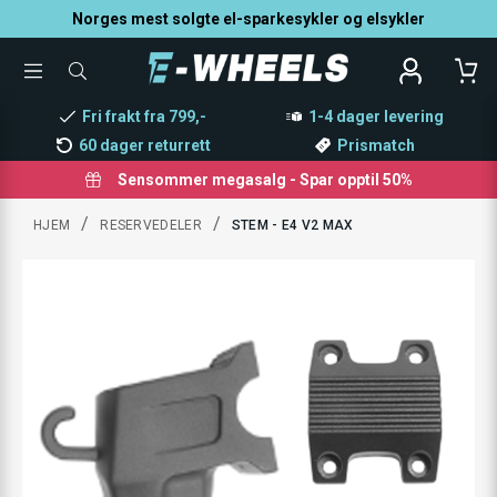
Norges mest solgte el-sparkesykler og elsykler
TOGGLE
SØK
MENU
ETTER
PRODUKTER,
Fri frakt fra 799,-
1-4 dager levering
KATEGORI,
MERKE
60 dager returrett
Prismatch
Sensommer megasalg - Spar opptil 50%
/
/
HJEM
RESERVEDELER
STEM - E4 V2 MAX