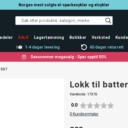
Norges mest solgte el-sparkesykler og elsykler
edeler
SALG
Lagertømming
Butikker
Verksted
Kunde
1-4 dager levering
60 dager returrett
Sensommer megasalg - Spar opptil 50%
 GS7
Lokk til batte
Varekode:
17376
Gjennomsnittskarakter:
0.0
0
Kundeomtaler