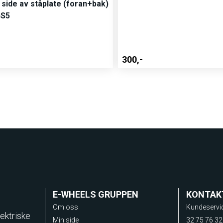
l side av ståplate (foran+bak)
GS5
300,-
E-WHEELS GRUPPEN
KONTAK
Om oss
Kundeservi
ektriske
Min side
32 75 76 32