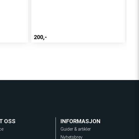
E-w
Dis
200,-
400
T OSS
INFORMASJON
ce
Guider & artikler
Nyhetsbrev