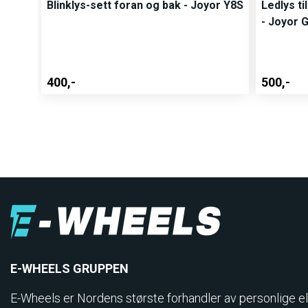
Blinklys-sett foran og bak - Joyor Y8S
Ledlys ti
- Joyor 
400,-
500,-
E-WHEELS GRUPPEN
E-Wheels er Nordens største forhandler av personlige el