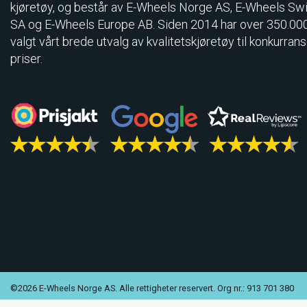
kjøretøy, og består av E-Wheels Norge AS, E­-Wheels Sw
SA og E-Wheels Europe AB. Siden 2014 har over 350.00
valgt vårt brede utvalg av kvalitetskjøretøy til konkurran
priser.
©2026 E-Wheels Norge AS. Alle rettigheter reservert. Org nr.: 913 701 380