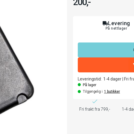
200,-
Levering
På nettlager
Leveringstid:
1-4
dager
|
Fri f
På lager
Tilgjengelig i
1
butikker
Fri frakt fra 799,-
1-4 da