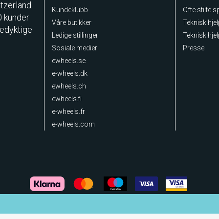
itzerland
Kundeklubb
Ofte stilte 
0 kunder
Våre butikker
Teknisk hje
sedyktige
Ledige stillinger
Teknisk hjel
Sosiale medier
Presse
ewheels.se
e-wheels.dk
ewheels.ch
ewheels.fi
e-wheels.fr
e-wheels.com