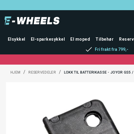
Elsykkel
El-sparkesykkel
El moped
Tilbehør
Reserv
Fri frakt fra 799,-
/
/
HJEM
RESERVEDELER
LOKK TIL BATTERIKASSE - JOYOR GS5 /