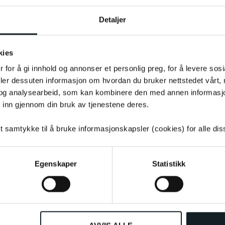
Detaljer
kies
 for å gi innhold og annonser et personlig preg, for å levere sos
deler dessuten informasjon om hvordan du bruker nettstedet vårt,
og analysearbeid, som kan kombinere den med annen informasjon d
 inn gjennom din bruk av tjenestene deres.
tt samtykke til å bruke informasjonskapsler (cookies) for alle di
Andre så også på
Egenskaper
Statistikk