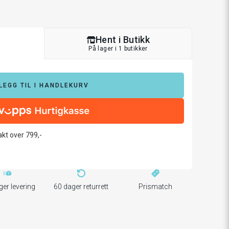
Hent i Butikk
På lager i 1 butikker
LEGG TIL I HANDLEKURV
rakt over 799,-
ger levering
60 dager returrett
Prismatch