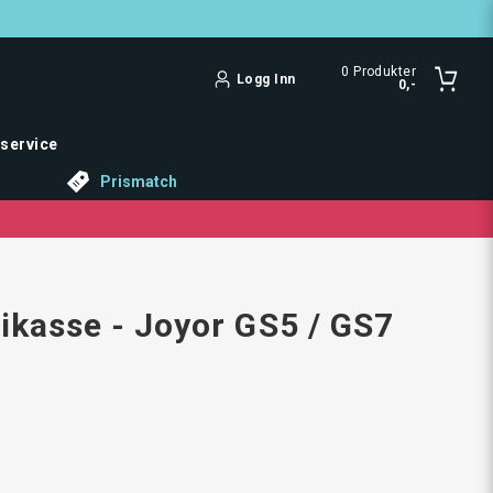
0
Produkter
Logg Inn
0,-
service
Prismatch
rikasse - Joyor GS5 / GS7