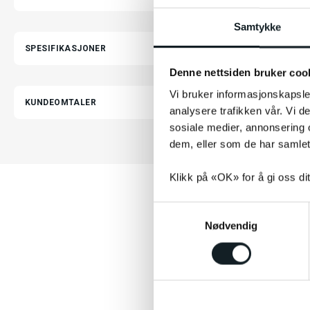
Samtykke
SPESIFIKASJONER
Denne nettsiden bruker coo
Vi bruker informasjonskapsler
KUNDEOMTALER
analysere trafikken vår. Vi 
sosiale medier, annonsering 
dem, eller som de har samlet
Klikk på «OK» for å gi oss di
S
Nødvendig
a
m
t
y
k
k