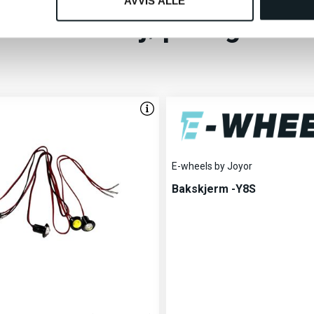
AVVIS ALLE
Andre kjøpte også
E-wheels by Joyor
Bakskjerm -Y8S