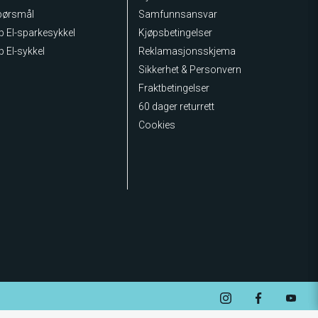
spørsmål
Samfunnsansvar
lp El-sparkesykkel
Kjøpsbetingelser
p El-sykkel
Reklamasjonsskjema
Sikkerhet & Personvern
Fraktbetingelser
60 dager returrett
Cookies