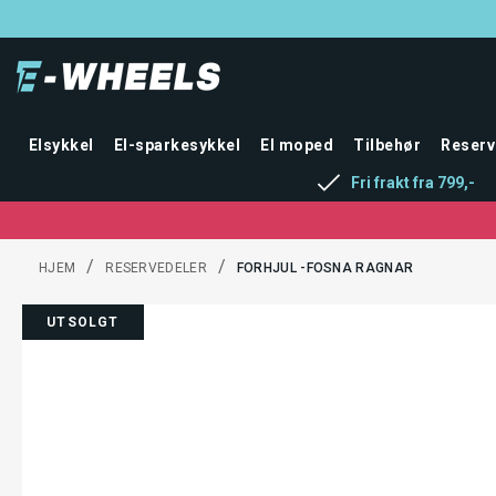
Elsykkel
El-sparkesykkel
El moped
Tilbehør
Reserv
Fri frakt fra 799,-
/
/
HJEM
RESERVEDELER
FORHJUL -FOSNA RAGNAR
UTSOLGT