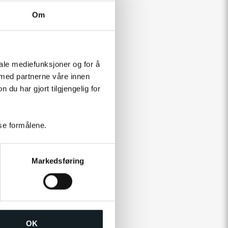
Om
iale mediefunksjoner og for å
 med partnerne våre innen
u har gjort tilgjengelig for
sse formålene.
Markedsføring
OK