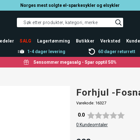
Norges mest solgte el-sparkesykler og elsykler
edeler
SALG
Lagertømming
Butikker
Verksted
Kunde
1-4 dager levering
60 dager returrett
Sensommer megasalg - Spar opptil 50%
Forhjul -Fosn
Varekode:
16327
Gjennomsnittskarakter:
0.0
0
Kundeomtaler