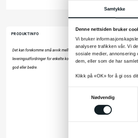
Samtykke
Denne nettsiden bruker coo
PRODUKTINFO
Vi bruker informasjonskapsler
analysere trafikken vår. Vi 
Det kan forekomme små avvik mellom produktbilder/tekst og det faktiske prod
sosiale medier, annonsering 
leveringsutfordringer for enkelte komponenter. Funksjonalitet og kvalitet vil ikk
dem, eller som de har samlet
god eller bedre.
Klikk på «OK» for å gi oss di
S
Nødvendig
a
m
t
y
k
LES MER
k