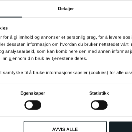
Detaljer
kies
 for å gi innhold og annonser et personlig preg, for å levere sos
deler dessuten informasjon om hvordan du bruker nettstedet vårt,
uktet som følge av potensielle
og analysearbeid, som kan kombinere den med annen informasjon d
e bli påvirket og alltid være tilsvarende
 inn gjennom din bruk av tjenestene deres.
tt samtykke til å bruke informasjonskapsler (cookies) for alle di
Egenskaper
Statistikk
AVVIS ALLE