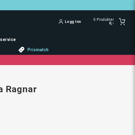
0
Produkter
Logg Inn
0,-
service
Prismatch
a Ragnar