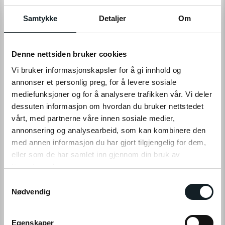
På nettlager
På lager i 3 butikker
Samtykke
Detaljer
Om
LEGG TIL I HANDLEKURV
Denne nettsiden bruker cookies
Vi bruker informasjonskapsler for å gi innhold og
annonser et personlig preg, for å levere sosiale
Leveringstid:
1-4
dager
|
Fri frakt over 799,-
mediefunksjoner og for å analysere trafikken vår. Vi deler
Få på lager
dessuten informasjon om hvordan du bruker nettstedet
Tilgjengelig i
3
butikker
vårt, med partnerne våre innen sosiale medier,
annonsering og analysearbeid, som kan kombinere den
Fri frakt fra
1-4 dager
60 dager
Prismatch
med annen informasjon du har gjort tilgjengelig for dem,
799,-
levering
returrett
eller som de har samlet inn gjennom din bruk av
tjenestene deres.
S
Klikk på «OK» for å gi oss ditt samtykke til å bruke
Nødvendig
a
informasjonskapsler (cookies) for alle disse formålene.
m
PRODUKTINFO
t
Egenskaper