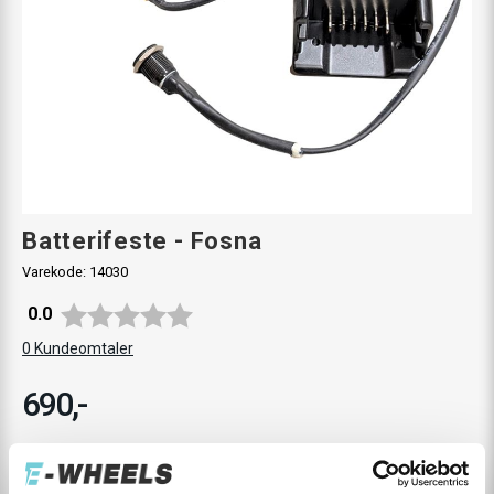
Batterifeste - Fosna
Varekode:
14030
Gjennomsnittskarakter:
0.0
0
Kundeomtaler
690,-
Levering
Hent i Butikk