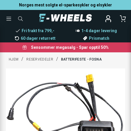
Norges mest solgte el-sparkesykler og elsykler
TOGGLE
SØK
MENU
ETTER
PRODUKTER,
Fri frakt fra 799,-
1-4 dager levering
KATEGORI,
MERKE
60 dager returrett
Prismatch
Sensommer megasalg - Spar opptil 50%
/
/
HJEM
RESERVEDELER
BATTERIFESTE - FOSNA