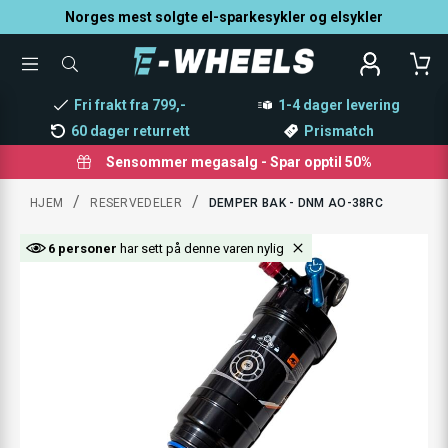
Norges mest solgte el-sparkesykler og elsykler
TOGGLE
SØK
MENU
ETTER
PRODUKTER,
Fri frakt fra 799,-
1-4 dager levering
KATEGORI,
MERKE
60 dager returrett
Prismatch
Sensommer megasalg - Spar opptil 50%
/
/
HJEM
RESERVEDELER
DEMPER BAK - DNM AO-38RC
6 personer
har sett på denne varen nylig