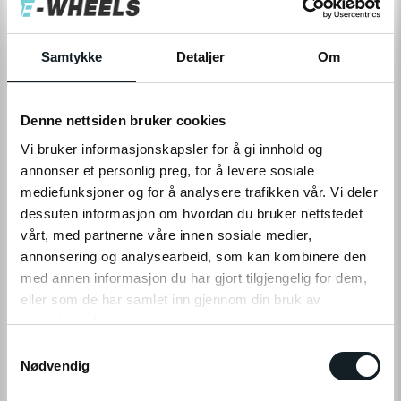
Levering
Hent i Butikk
På nettlager
På lager i 3 butikker
Samtykke
Detaljer
Om
Denne nettsiden bruker cookies
LEGG TIL I HANDLEKURV
Vi bruker informasjonskapsler for å gi innhold og
annonser et personlig preg, for å levere sosiale
mediefunksjoner og for å analysere trafikken vår. Vi deler
Leveringstid:
1-4
dager
|
Fri frakt over 799,-
dessuten informasjon om hvordan du bruker nettstedet
Få på lager
vårt, med partnerne våre innen sosiale medier,
Tilgjengelig i
3
butikker
annonsering og analysearbeid, som kan kombinere den
med annen informasjon du har gjort tilgjengelig for dem,
eller som de har samlet inn gjennom din bruk av
Fri frakt fra
1-4 dager
60 dager
Prismatch
799,-
levering
returrett
tjenestene deres.
S
Klikk på «OK» for å gi oss ditt samtykke til å bruke
Nødvendig
a
informasjonskapsler (cookies) for alle disse formålene.
m