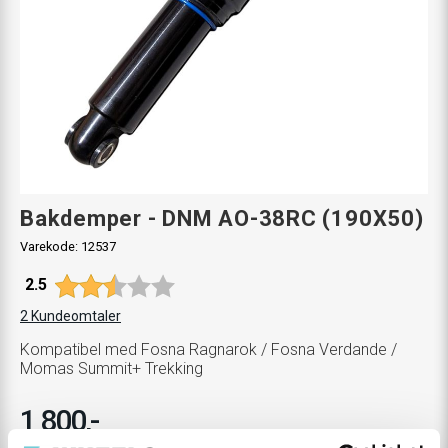
Bakdemper - DNM AO-38RC (190X50)
Varekode:
12537
Gjennomsnittskarakter:
2.5
2
Kundeomtaler
Kompatibel med Fosna Ragnarok / Fosna Verdande /
Momas Summit+ Trekking
1 800,-