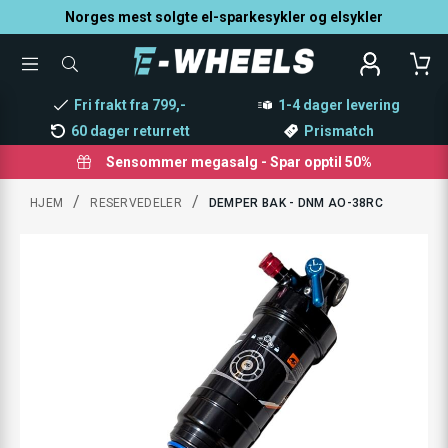
Norges mest solgte el-sparkesykler og elsykler
TOGGLE
SØK
MENU
ETTER
PRODUKTER,
Fri frakt fra 799,-
1-4 dager levering
KATEGORI,
MERKE
60 dager returrett
Prismatch
Sensommer megasalg - Spar opptil 50%
/
/
HJEM
RESERVEDELER
DEMPER BAK - DNM AO-38RC