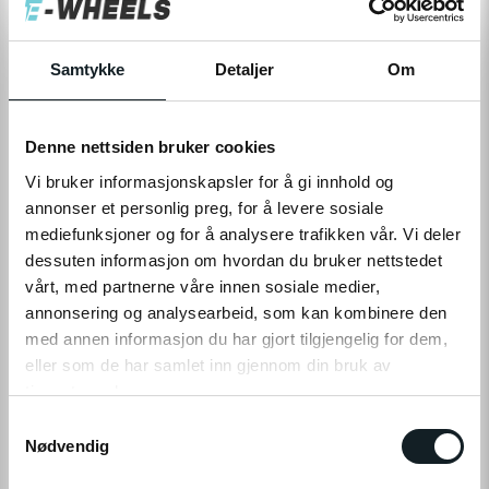
Levering
Hent i Butikk
På nettlager
På lager i 3 butikker
Samtykke
Detaljer
Om
Denne nettsiden bruker cookies
LEGG TIL I HANDLEKURV
Vi bruker informasjonskapsler for å gi innhold og
annonser et personlig preg, for å levere sosiale
mediefunksjoner og for å analysere trafikken vår. Vi deler
Leveringstid:
1-4
dager
|
Fri frakt over 799,-
dessuten informasjon om hvordan du bruker nettstedet
Få på lager
vårt, med partnerne våre innen sosiale medier,
Tilgjengelig i
3
butikker
annonsering og analysearbeid, som kan kombinere den
med annen informasjon du har gjort tilgjengelig for dem,
eller som de har samlet inn gjennom din bruk av
Fri frakt fra
1-4 dager
60 dager
Prismatch
799,-
levering
returrett
tjenestene deres.
S
Klikk på «OK» for å gi oss ditt samtykke til å bruke
Nødvendig
a
informasjonskapsler (cookies) for alle disse formålene.
m