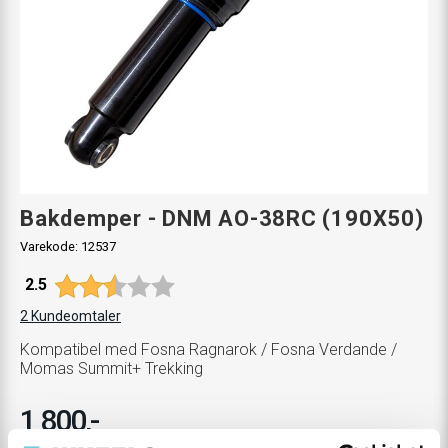
Bakdemper - DNM AO-38RC (190X50)
Varekode:
12537
Gjennomsnittskarakter:
2.5
2
Kundeomtaler
Kompatibel med Fosna Ragnarok / Fosna Verdande /
Momas Summit+ Trekking
1 800,-