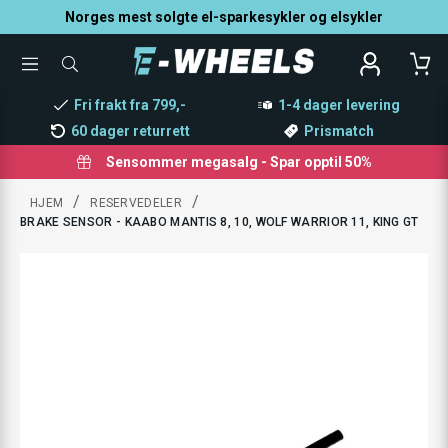
Norges mest solgte el-sparkesykler og elsykler
TOGGLE
SØK
MENU
ETTER
PRODUKTER,
Fri frakt fra 799,-
1-4 dager levering
KATEGORI,
MERKE
60 dager returrett
Prismatch
Sensommer megasalg - Spar opptil 50%
/
/
HJEM
RESERVEDELER
BRAKE SENSOR - KAABO MANTIS 8, 10, WOLF WARRIOR 11, KING GT