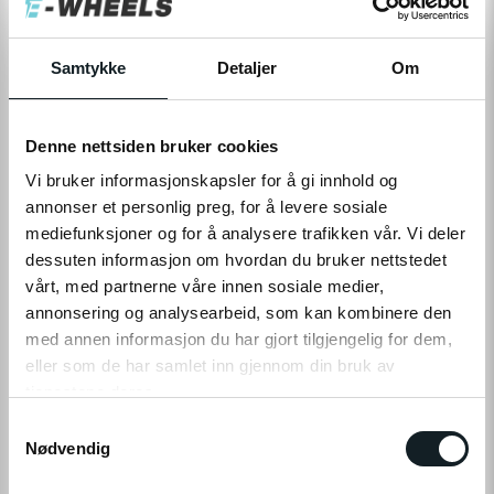
Levering
Hent i Butikk
På nettlager
På lager i 1 butikker
Samtykke
Detaljer
Om
LEGG TIL I HANDLEKURV
Denne nettsiden bruker cookies
Vi bruker informasjonskapsler for å gi innhold og
annonser et personlig preg, for å levere sosiale
mediefunksjoner og for å analysere trafikken vår. Vi deler
Leveringstid:
1-4
dager
|
Fri frakt over 799,-
dessuten informasjon om hvordan du bruker nettstedet
På lager
vårt, med partnerne våre innen sosiale medier,
Tilgjengelig i
1
butikker
annonsering og analysearbeid, som kan kombinere den
med annen informasjon du har gjort tilgjengelig for dem,
eller som de har samlet inn gjennom din bruk av
Fri frakt fra
1-4 dager
60 dager
Prismatch
799,-
levering
returrett
tjenestene deres.
S
Klikk på «OK» for å gi oss ditt samtykke til å bruke
Nødvendig
a
informasjonskapsler (cookies) for alle disse formålene.
m