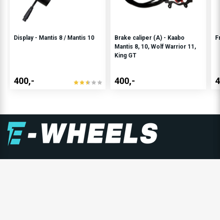
Display - Mantis 8 / Mantis 10
Brake caliper (A) - Kaabo
F
Mantis 8, 10, Wolf Warrior 11,
King GT
400,-
400,-
4
E-WHEELS GRUPPEN
E-Wheels er Nordens største forhandler av personlige
elektriske kjøretøy, og består av E-Wheels Norge AS,
E­-Wheels Switzerland SA og E-Wheels Europe AB.