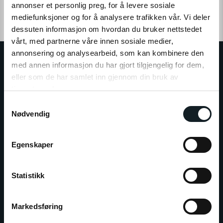
annonser et personlig preg, for å levere sosiale
BRUKERMANUAL
mediefunksjoner og for å analysere trafikken vår. Vi deler
dessuten informasjon om hvordan du bruker nettstedet
vårt, med partnerne våre innen sosiale medier,
annonsering og analysearbeid, som kan kombinere den
med annen informasjon du har gjort tilgjengelig for dem,
eller som de har samlet inn gjennom din bruk av
tjenestene deres.
E-WHEELS GRUPPEN
S
Klikk på «OK» for å gi oss ditt samtykke til å bruke
Nødvendig
a
E-Wheels er Nordens største forhandler av personlige
informasjonskapsler (cookies) for alle disse formålene.
m
elektriske kjøretøy, og består av E-Wheels Norge AS,
t
E­-Wheels Switzerland SA og E-Wheels Europe AB.
Egenskaper
y
Siden 2014 har over 350.000 kunder valgt vårt brede
k
utvalg av kvalitetskjøretøy til konkurransedyktige
k
Statistikk
priser.
e
v
Markedsføring
a