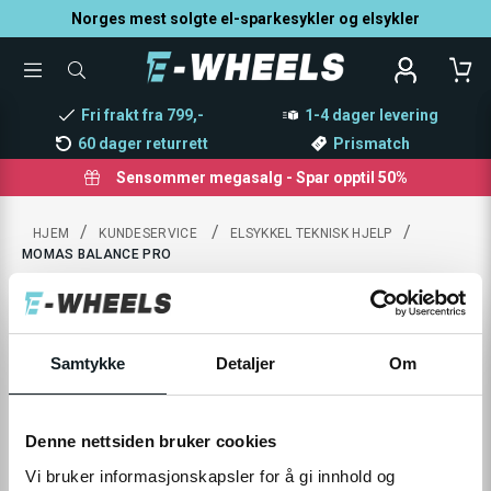
Norges mest solgte el-sparkesykler og elsykler
TOGGLE
SØK
MENU
ETTER
PRODUKTER,
Fri frakt fra 799,-
1-4 dager levering
KATEGORI,
MERKE
60 dager returrett
Prismatch
Sensommer megasalg - Spar opptil 50%
/
/
/
HJEM
KUNDESERVICE
ELSYKKEL TEKNISK HJELP
MOMAS BALANCE PRO
MOMAS BALANCE PRO
Her finner du all teknisk informasjon om din
Samtykke
Detaljer
Om
elsykkel.
Denne nettsiden bruker cookies
Vi bruker informasjonskapsler for å gi innhold og