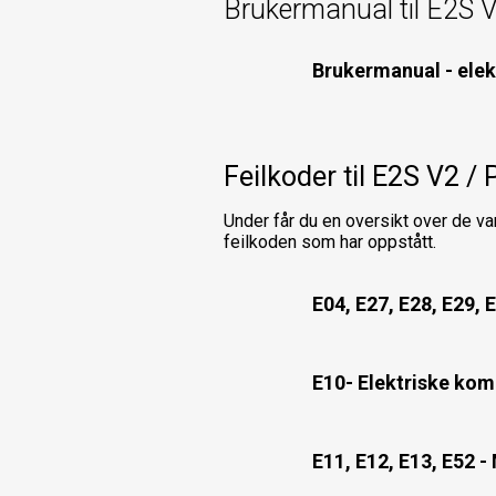
Brukermanual til E2S
Brukermanual - elek
Feilkoder til E2S V2
Under får du en oversikt over de van
feilkoden som har oppstått.
E04, E27, E28, E29, 
E10- Elektriske ko
E11, E12, E13, E52 -