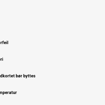
rfeil
ri
edkortet bør byttes
emperatur