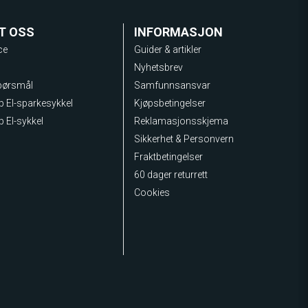
T OSS
INFORMASJON
ce
Guider & artikler
Nyhetsbrev
spørsmål
Samfunnsansvar
lp El-sparkesykkel
Kjøpsbetingelser
p El-sykkel
Reklamasjonsskjema
Sikkerhet & Personvern
Fraktbetingelser
60 dager returrett
Cookies