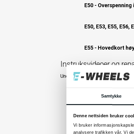
E50 - Overspenning i
E50, E53, E55, E56, 
E55 - Hovedkort hø
Instruksvideoer og re
Under finner steg for steg forklari
Stramme foldemekan
Samtykke
Stramme brems E2S 
Denne nettsiden bruker coo
Vi bruker informasjonskapsler
analysere trafikken vår. Vi 