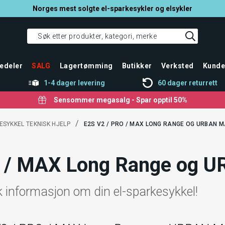
Norges mest solgte el-sparkesykler og elsykler
edeler
SALG
Lagertømming
Butikker
Verksted
Kunde
1-4 dager levering
60 dager returrett
Sensommer megasalg - Spar opptil 50%
/
ESYKKEL TEKNISK HJELP
E2S V2 / PRO / MAX LONG RANGE OG URBAN 
O / MAX Long Range og 
sk informasjon om din el-sparkesykkel!