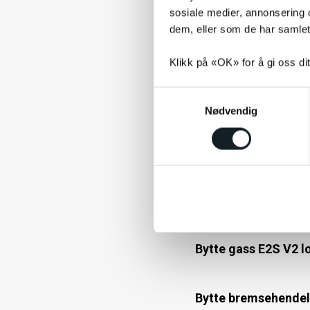
Bremser som piper p
sosiale medier, annonsering 
dem, eller som de har samlet
Jeg får ikke plasser
Klikk på «OK» for å gi oss di
S
Lav rekkevidde på m
Nødvendig
a
m
t
Bytte av slange og 
y
k
k
Bytte til punkterin
e
v
a
Bytte gass E2S V2 l
l
g
Bytte bremsehendel