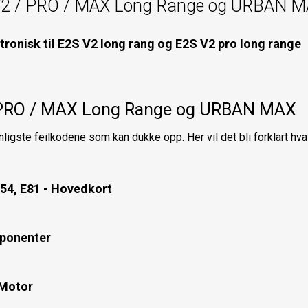
 V2 / PRO / MAX Long Range og URBAN 
tronisk til E2S V2 long rang og E2S V2 pro long range
 / PRO / MAX Long Range og URBAN MAX
ligste feilkodene som kan dukke opp. Her vil det bli forklart hva d
E54, E81 - Hovedkort
mponenter
 Motor