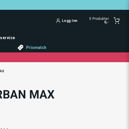
0
Produkter
Logg Inn
0,-
service
Prismatch
MAX
URBAN MAX