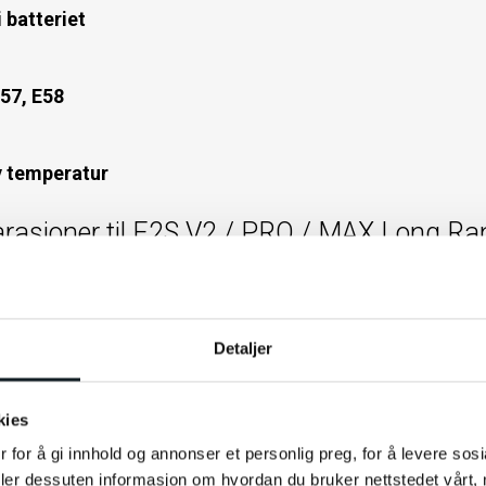
 batteriet
E57, E58
y temperatur
parasjoner til E2S V2 / PRO / MAX Long
nger og videoer på hvordan du kan reparere el-sparkesykkelen din 
sime E2S V2 long range og E2S V2 Pro long range
Detaljer
V2 long range og E2S V2 Pro long range
kies
 for å gi innhold og annonser et personlig preg, for å levere sos
deler dessuten informasjon om hvordan du bruker nettstedet vårt,