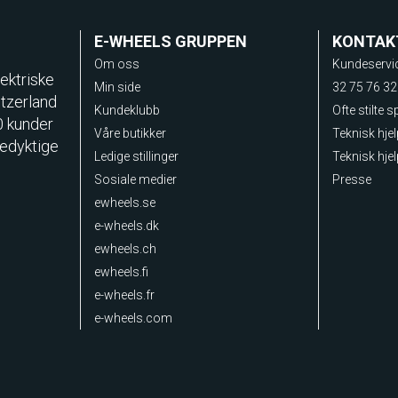
E-WHEELS GRUPPEN
KONTAK
Om oss
Kundeservi
ektriske
Min side
32 75 76 32
itzerland
Kundeklubb
Ofte stilte 
0 kunder
Våre butikker
Teknisk hje
sedyktige
Ledige stillinger
Teknisk hjel
Sosiale medier
Presse
ewheels.se
e-wheels.dk
ewheels.ch
ewheels.fi
e-wheels.fr
e-wheels.com