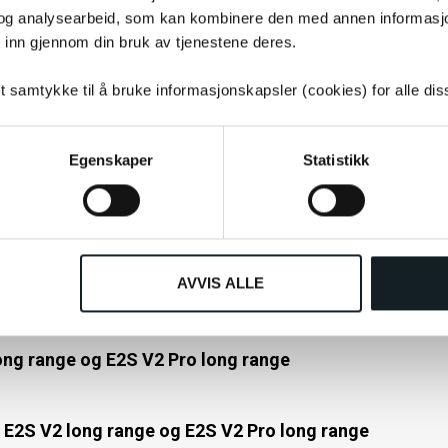
å E2S V2 long range og E2S V2 pro long range
og analysearbeid, som kan kombinere den med annen informasjon d
 inn gjennom din bruk av tjenestene deres.
t ventilforlengeren på ventilen, hva gjør jeg?
tt samtykke til å bruke informasjonskapsler (cookies) for alle di
in el-sparkesykkel, hva gjør jeg?
Egenskaper
Statistikk
dekk E2S V2 long range og E2S V2 Pro long range
AVVIS ALLE
gsfrie dekk E2S V2 long range og E2S V2 Pro long range
ong range og E2S V2 Pro long range
 E2S V2 long range og E2S V2 Pro long range