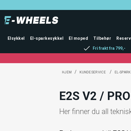
Elsykkel
El-sparkesykkel
El moped
Tilbehør
Reserv
Fri frakt fra 799,-
/
/
HJEM
KUNDESERVICE
EL-SPARK
E2S V2 / PR
Her finner du all tekni