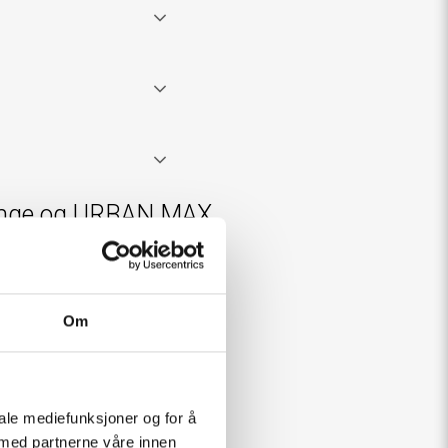
 Range og URBAN MAX
helt selv.
Om
iale mediefunksjoner og for å
 med partnerne våre innen