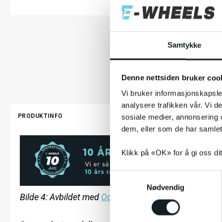
Samtykke
Denne nettsiden bruker coo
Vi bruker informasjonskapsler
analysere trafikken vår. Vi 
PRODUKTINFO
sosiale medier, annonsering 
dem, eller som de har samlet
Klikk på «OK» for å gi oss di
S
Nødvendig
a
Bilde 4: Avbildet med
Odense Double MIK
sykkelvesk
m
t