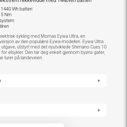
ekstrem rekkevidde med 1440Wh batteri
 1440 Wh batteri
15 Nm
rsystem
ilren
elektrisk sykling med Momas Eywa Ultra, en
t versjon av den populære Eywa-modellen. Eywa Ultra
utgave, utstyrt med det nyutviklede Shimano Cues 10
 for elsykler. Den tar deg enkelt gjennom byens gater,
ge turer på landeveien.
TOGGLE
)
VARIANTS