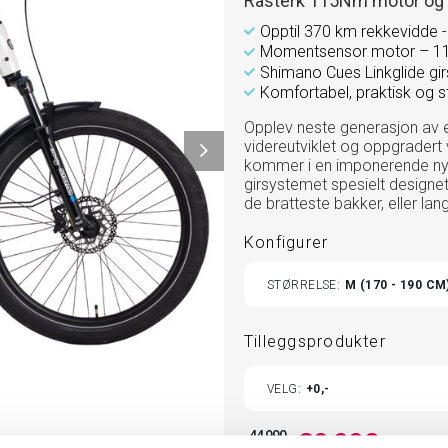
Råsterk 115Nm motor og 
Opptil 370 km rekkevidde -
Momentsensor motor – 1
Shimano Cues Linkglide gi
Komfortabel, praktisk og st
Opplev neste generasjon av 
videreutviklet og oppgrader
kommer i en imponerende ny 
girsystemet spesielt designet
de bratteste bakker, eller lan
Konfigurer
STØRRELSE
M (170 - 190 CM
Tilleggsprodukter
TOGGLE
VELG
0,-
ADDITIONAL
PRODUCTS
CUSTOMIZATION
MODAL
29 990,-
44 990,-