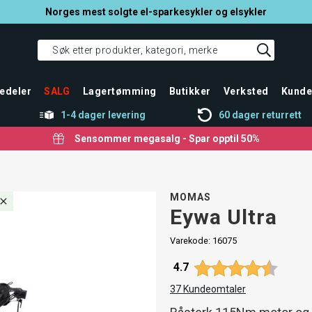
Norges mest solgte el-sparkesykler og elsykler
edeler
SALG
Lagertømming
Butikker
Verksted
Kunde
1-4 dager levering
60 dager returrett
Sensommer megasalg - Spar opptil 50%
MOMAS
Eywa Ultra
Varekode:
16075
Gjennomsnittskarakter:
4.7
37
Kundeomtaler