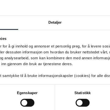
Levering
På nettlager
Detaljer
kies
 for å gi innhold og annonser et personlig preg, for å levere sos
deler dessuten informasjon om hvordan du bruker nettstedet vårt,
og analysearbeid, som kan kombinere den med annen informasjon d
Leveringstid:
1-4
dager
|
Fri f
 inn gjennom din bruk av tjenestene deres.
Få på lager
Tilgjengelig i
4
butikker
tt samtykke til å bruke informasjonskapsler (cookies) for alle di
Gratis
1-4 da
hjemlevering på
Egenskaper
Statistikk
elsykkel
e.