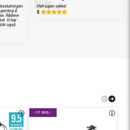
sbeslutningen
Helt super sykkel
ingenting å
5
lse. Rådene
et. Vi har
blir også
-17 000,-
-1