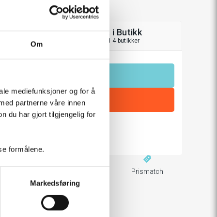
Hent i Butikk
På lager i 4 butikker
Om
LEGG TIL I HANDLEKURV
iale mediefunksjoner og for å
 med partnerne våre innen
u har gjort tilgjengelig for
rakt over 799,-
sse formålene.
ger levering
60 dager returrett
Prismatch
Markedsføring