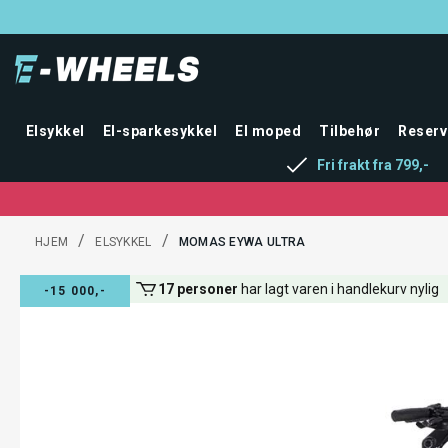
Elsykkel
El-sparkesykkel
El moped
Tilbehør
Reserv
Fri frakt fra 799,-
/
/
HJEM
ELSYKKEL
MOMAS EYWA ULTRA
11 personer
ser på denne varen akkurat nå
-15 000,-