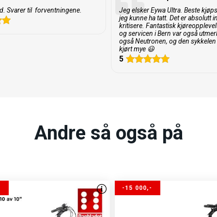
d. Svarer til forventningene.
Jeg elsker Eywa Ultra. Beste kjøp
jeg kunne ha tatt. Det er absolutt 
kritisere. Fantastisk kjøreoppleve
 Shimano Cues. Integrert er
og servicen i Bern var også utmerk
 deg jevnere og mykere
også Neutronen, og den sykkelen 
kjørt mye 😃
et spesielt for elsykler, som
5
ykler. Shimano Cues kombinert
og komfort, det løfter også
Andre så også på
-
-15 000,-