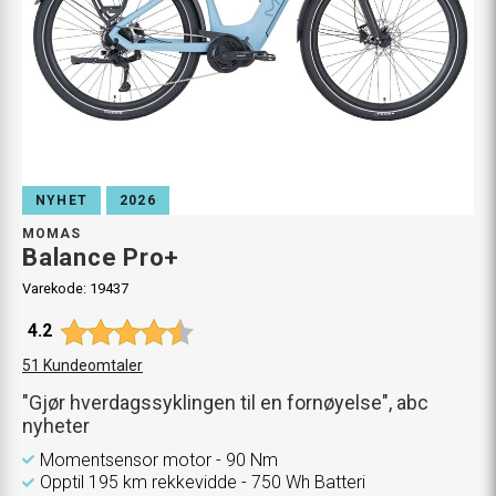
NYHET
2026
MOMAS
Balance Pro+
Varekode:
19437
Gjennomsnittskarakter:
4.2
51
Kundeomtaler
"Gjør hverdagssyklingen til en fornøyelse", abc
nyheter
Momentsensor motor - 90 Nm
Opptil 195 km rekkevidde - 750 Wh Batteri