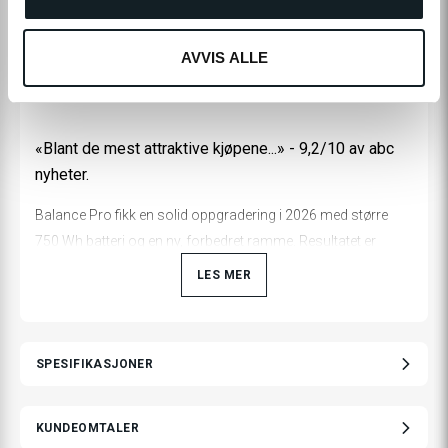
AVVIS ALLE
«Blant de mest attraktive kjøpene...» - 9,2/10 av abc
nyheter.
Balance Pro fikk en solid oppgradering i 2026 med større
750 Wh batteri og en ny, forbedret ramme. Resultatet er
opptil 20 km lengre rekkevidde og en enda bedre
LES MER
kjøreopplevelse. Nå tar modellen ytterligere et steg fremover
– med ny motor som leverer hele 90 Nm for kraftigere og
mer responsiv assistanse.
SPESIFIKASJONER
Dette kommer også veldig godt frem i elsykkeltesten til abc
nyheter hvor den fikk 9/10 eller høyere på alle punkter, og
KUNDEOMTALER
dermed en total score på 9,2/10! Etter flere dagers testing