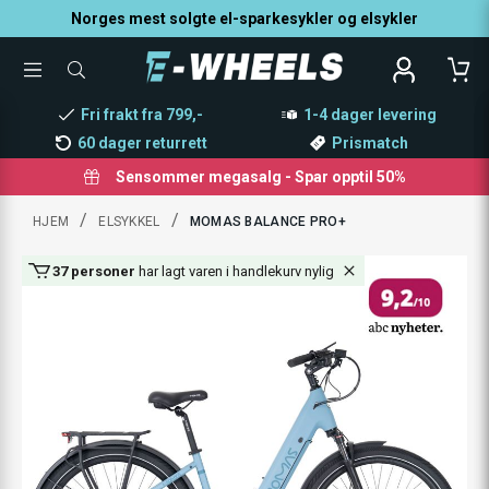
Norges mest solgte el-sparkesykler og elsykler
TOGGLE
SØK
MENU
ETTER
PRODUKTER,
Fri frakt fra 799,-
1-4 dager levering
KATEGORI,
MERKE
60 dager returrett
Prismatch
Sensommer megasalg - Spar opptil 50%
/
/
HJEM
ELSYKKEL
MOMAS BALANCE PRO+
14 personer