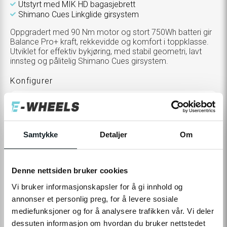
Utstyrt med MIK HD bagasjebrett
Shimano Cues Linkglide girsystem
Oppgradert med 90 Nm motor og stort 750Wh batteri gir
Balance Pro+ kraft, rekkevidde og komfort i toppklasse.
Utviklet for effektiv bykjøring, med stabil geometri, lavt
innsteg og pålitelig Shimano Cues girsystem.
Konfigurer
TOGGLE
STØRRELSE
S (150 – 170 CM)
VARIANTS
Tilleggsprodukter
Samtykke
Detaljer
Om
TOGGLE
VELG
0,-
ADDITIONAL
PRODUCTS
Denne nettsiden bruker cookies
CUSTOMIZATION
MODAL
32 990,-
Vi bruker informasjonskapsler for å gi innhold og
annonser et personlig preg, for å levere sosiale
mediefunksjoner og for å analysere trafikken vår. Vi deler
Levering
Hent i Butikk
dessuten informasjon om hvordan du bruker nettstedet