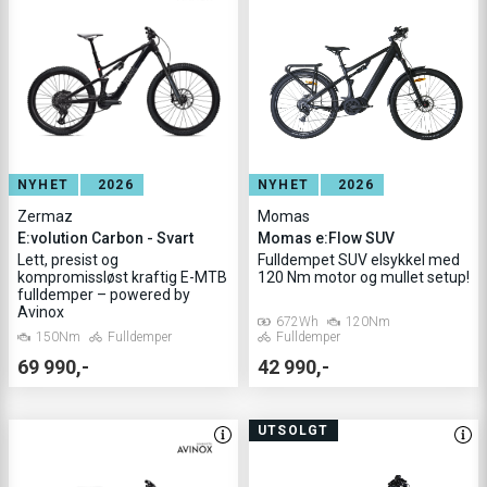
NYHET
2026
NYHET
2026
Zermaz
Momas
E:volution Carbon - Svart
Momas e:Flow SUV
Lett, presist og
Fulldempet SUV elsykkel med
kompromissløst kraftig E-MTB
120 Nm motor og mullet setup!
fulldemper – powered by
Avinox
672Wh
120Nm
150Nm
Fulldemper
Fulldemper
69 990,-
42 990,-
UTSOLGT