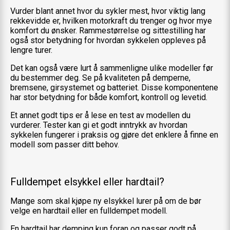
Vurder blant annet hvor du sykler mest, hvor viktig lang
rekkevidde er, hvilken motorkraft du trenger og hvor mye
komfort du ønsker. Rammestørrelse og sittestilling har
også stor betydning for hvordan sykkelen oppleves på
lengre turer.
Det kan også være lurt å sammenligne ulike modeller før
du bestemmer deg. Se på kvaliteten på demperne,
bremsene, girsystemet og batteriet. Disse komponentene
har stor betydning for både komfort, kontroll og levetid.
Et annet godt tips er å lese en test av modellen du
vurderer. Tester kan gi et godt inntrykk av hvordan
sykkelen fungerer i praksis og gjøre det enklere å finne en
modell som passer ditt behov.
Fulldempet elsykkel eller hardtail?
Mange som skal kjøpe ny elsykkel lurer på om de bør
velge en hardtail eller en fulldempet modell.
En hardtail har demping kun foran og passer godt på