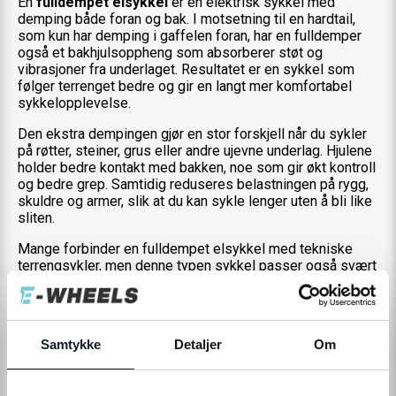
En
fulldempet elsykkel
er en elektrisk sykkel med
demping både foran og bak. I motsetning til en hardtail,
som kun har demping i gaffelen foran, har en fulldemper
også et bakhjulsoppheng som absorberer støt og
vibrasjoner fra underlaget. Resultatet er en sykkel som
følger terrenget bedre og gir en langt mer komfortabel
sykkelopplevelse.
Den ekstra dempingen gjør en stor forskjell når du sykler
på røtter, steiner, grus eller andre ujevne underlag. Hjulene
holder bedre kontakt med bakken, noe som gir økt kontroll
og bedre grep. Samtidig reduseres belastningen på rygg,
skuldre og armer, slik at du kan sykle lenger uten å bli like
sliten.
Mange forbinder en fulldempet elsykkel med tekniske
terrengsykler, men denne typen sykkel passer også svært
godt for deg som ønsker høy komfort på lengre turer eller
sykler mye på grusveier og dårlig asfalt. Kombinasjonen
av elektrisk motor og demping gjør at du kan nyte turen
uansett hvor underlaget tar deg.
Samtykke
Detaljer
Om
Hos E-Wheels finner du
fulldempede elsykler
med
kraftige motorer, batterier med lang rekkevidde og