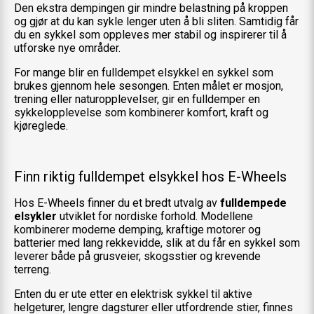
Den ekstra dempingen gir mindre belastning på kroppen
og gjør at du kan sykle lenger uten å bli sliten. Samtidig får
du en sykkel som oppleves mer stabil og inspirerer til å
utforske nye områder.
For mange blir en fulldempet elsykkel en sykkel som
brukes gjennom hele sesongen. Enten målet er mosjon,
trening eller naturopplevelser, gir en fulldemper en
sykkelopplevelse som kombinerer komfort, kraft og
kjøreglede.
Finn riktig fulldempet elsykkel hos E-Wheels
Hos E-Wheels finner du et bredt utvalg av
fulldempede
elsykler
utviklet for nordiske forhold. Modellene
kombinerer moderne demping, kraftige motorer og
batterier med lang rekkevidde, slik at du får en sykkel som
leverer både på grusveier, skogsstier og krevende
terreng.
Enten du er ute etter en elektrisk sykkel til aktive
helgeturer, lengre dagsturer eller utfordrende stier, finnes