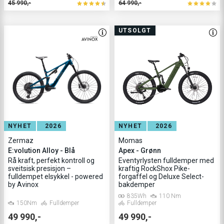
45 990,-
64 990,-
UTSOLGT
NYHET
2026
NYHET
2026
Zermaz
Momas
E:volution Alloy - Blå
Apex - Grønn
Rå kraft, perfekt kontroll og
Eventyrlysten fulldemper med
sveitsisk presisjon –
kraftig RockShox Pike-
fulldempet elsykkel - powered
forgaffel og Deluxe Select-
by Avinox
bakdemper
835Wh
110 Nm
150Nm
Fulldemper
Fulldemper
49 990,-
49 990,-