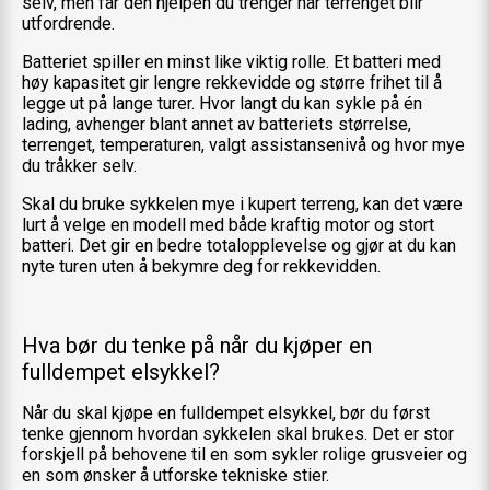
selv, men får den hjelpen du trenger når terrenget blir
utfordrende.
Batteriet spiller en minst like viktig rolle. Et batteri med
høy kapasitet gir lengre rekkevidde og større frihet til å
legge ut på lange turer. Hvor langt du kan sykle på én
lading, avhenger blant annet av batteriets størrelse,
terrenget, temperaturen, valgt assistansenivå og hvor mye
du tråkker selv.
Skal du bruke sykkelen mye i kupert terreng, kan det være
lurt å velge en modell med både kraftig motor og stort
batteri. Det gir en bedre totalopplevelse og gjør at du kan
nyte turen uten å bekymre deg for rekkevidden.
Hva bør du tenke på når du kjøper en
fulldempet elsykkel?
Når du skal kjøpe en fulldempet elsykkel, bør du først
tenke gjennom hvordan sykkelen skal brukes. Det er stor
forskjell på behovene til en som sykler rolige grusveier og
en som ønsker å utforske tekniske stier.