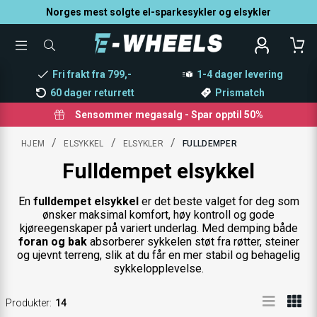
Norges mest solgte el-sparkesykler og elsykler
TOGGLE
SØK
MENU
ETTER
PRODUKTER,
Fri frakt fra 799,-
1-4 dager levering
KATEGORI,
MERKE
60 dager returrett
Prismatch
Sensommer megasalg - Spar opptil 50%
/
/
/
HJEM
ELSYKKEL
ELSYKLER
FULLDEMPER
Fulldempet elsykkel
En
fulldempet elsykkel
er det beste valget for deg som
ønsker maksimal komfort, høy kontroll og gode
kjøreegenskaper på variert underlag. Med demping både
foran og bak
absorberer sykkelen støt fra røtter, steiner
og ujevnt terreng, slik at du får en mer stabil og behagelig
sykkelopplevelse.
Produkter
:
14