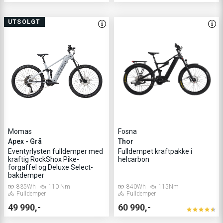
UTSOLGT
Momas
Fosna
Apex - Grå
Thor
Eventyrlysten fulldemper med
Fulldempet kraftpakke i
kraftig RockShox Pike-
helcarbon
forgaffel og Deluxe Select-
bakdemper
835Wh
110 Nm
840Wh
115Nm
Fulldemper
Fulldemper
49 990,-
60 990,-