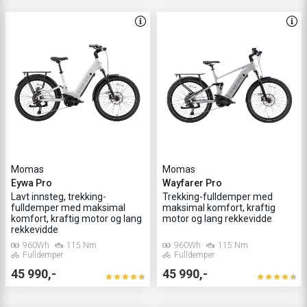
Momas
Momas
Eywa Pro
Wayfarer Pro
Lavt innsteg, trekking-
Trekking-fulldemper med
fulldemper med maksimal
maksimal komfort, kraftig
komfort, kraftig motor og lang
motor og lang rekkevidde
rekkevidde
960Wh
115 Nm
960Wh
115 Nm
Fulldemper
Fulldemper
45 990,-
45 990,-