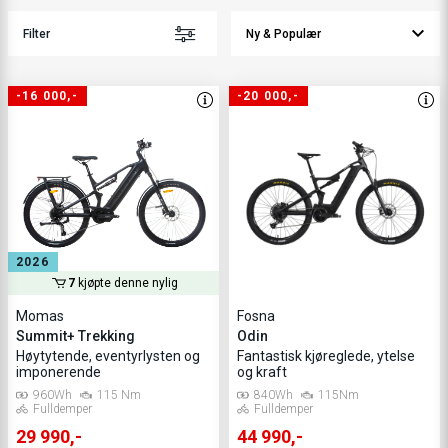
Filter
-16 000,-
-20 000,-
2026
7
kjøpte denne nylig
Momas
Fosna
Summit+ Trekking
Odin
Høytytende, eventyrlysten og
Fantastisk kjøreglede, ytelse
imponerende
og kraft
960Wh
115 Nm
840Wh
115Nm
Fulldemper
Fulldemper
29 990,-
44 990,-