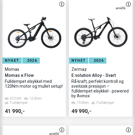
NYHET
2026
NYHET
2026
Momas
Zermaz
Momas e:Flow
E:volution Alloy - Svart
Fulldempet elsykkel med
Rå kraft, perfekt kontroll og
120Nm motor og mullet setup!
sveitsisk presisjon –
fulldempet elsykkel - powered
by Avinox
672Wh
120Nm
Fulldemper
150Nm
Fulldemper
41 990,-
49 990,-