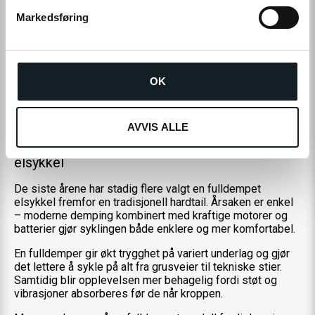
en jevnere fart gjennom tekniske partier. Dempingen gjør
v
også at du kan sitte mer avslappet på sykkelen, noe som
Markedsføring
a
gir mindre belastning på kroppen gjennom hele turen.
l
Forskjellen merkes spesielt godt på lengre turer. Mange
g
som bytter fra en hardtail til en fulldemper opplever at de
orker å sykle både lenger og oftere fordi kroppen utsettes
OK
for langt mindre belastning.
AVVIS ALLE
Derfor velger stadig flere en fulldempet
elsykkel
De siste årene har stadig flere valgt en fulldempet
elsykkel fremfor en tradisjonell hardtail. Årsaken er enkel
– moderne demping kombinert med kraftige motorer og
batterier gjør syklingen både enklere og mer komfortabel.
En fulldemper gir økt trygghet på variert underlag og gjør
det lettere å sykle på alt fra grusveier til tekniske stier.
Samtidig blir opplevelsen mer behagelig fordi støt og
vibrasjoner absorberes før de når kroppen.