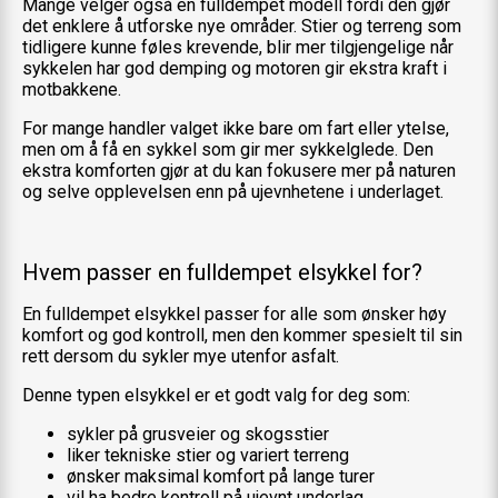
Mange velger også en fulldempet modell fordi den gjør
det enklere å utforske nye områder. Stier og terreng som
tidligere kunne føles krevende, blir mer tilgjengelige når
sykkelen har god demping og motoren gir ekstra kraft i
motbakkene.
For mange handler valget ikke bare om fart eller ytelse,
men om å få en sykkel som gir mer sykkelglede. Den
ekstra komforten gjør at du kan fokusere mer på naturen
og selve opplevelsen enn på ujevnhetene i underlaget.
Hvem passer en fulldempet elsykkel for?
En fulldempet elsykkel passer for alle som ønsker høy
komfort og god kontroll, men den kommer spesielt til sin
rett dersom du sykler mye utenfor asfalt.
Denne typen elsykkel er et godt valg for deg som:
sykler på grusveier og skogsstier
liker tekniske stier og variert terreng
ønsker maksimal komfort på lange turer
vil ha bedre kontroll på ujevnt underlag