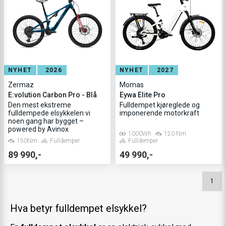
NYHET
2026
NYHET
2027
Zermaz
Momas
E:volution Carbon Pro - Blå
Eywa Elite Pro
Den mest ekstreme
Fulldempet kjøreglede og
fulldempede elsykkelen vi
imponerende motorkraft
noen gang har bygget –
powered by Avinox
1000Wh
120 Nm
150Nm
Fulldemper
Fulldemper
89 990,-
49 990,-
1
Hva betyr fulldempet elsykkel?