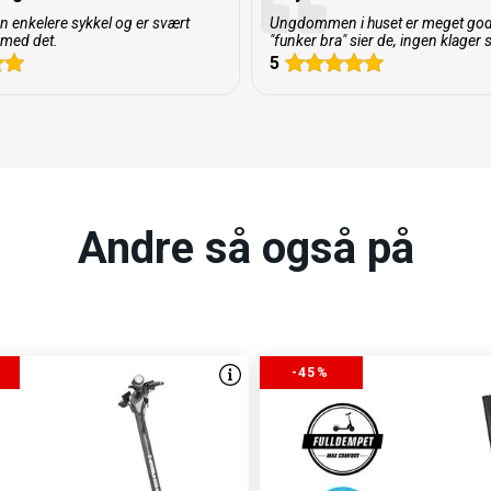
og leverer en enda bedre
 en enkelere sykkel og er svært
Ungdommen i huset er meget god
g for brukere som ønsker en
 med det.
"funker bra" sier de, ingen klager s
5
3 får du samme gode
– nå oppgradert med demping
. Den nye gummimatten
nster for bedre fotfeste.
ir en optimal rekkevidde på
e og voksne som ønsker en
Andre så også på
ⓘ
-45%
sømløs og personlig