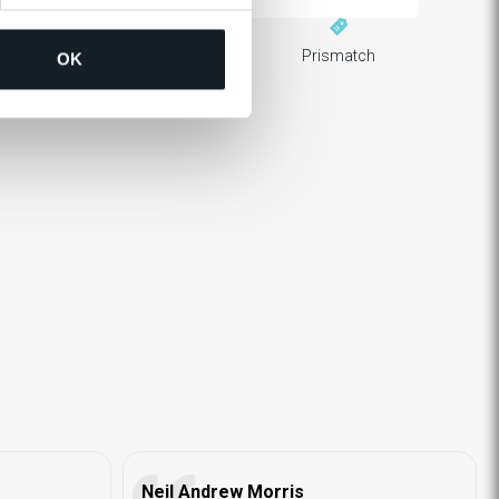
ger levering
60 dager returrett
Prismatch
OK
Neil Andrew Morris