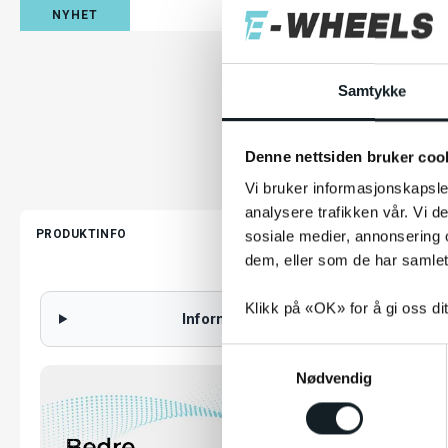
NYHET
Samtykke
Denne nettsiden bruker coo
Vi bruker informasjonskapsler
analysere trafikken vår. Vi 
PRODUKTINFO
sosiale medier, annonsering 
dem, eller som de har samlet
Klikk på «OK» for å gi oss di
Informasjon om hastighet, alder og fo
S
Nødvendig
a
m
t