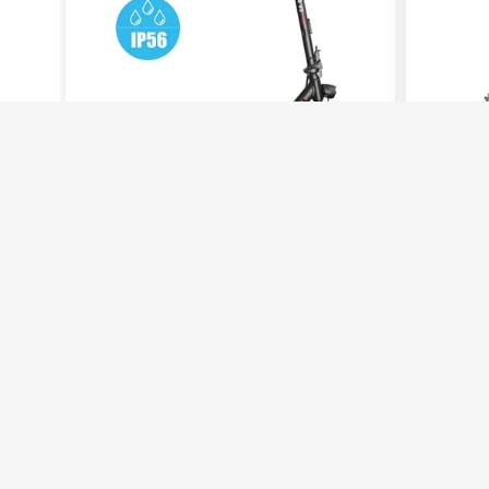
tilpasset kjøreopplevelse. I appen får du blant annet full ove
funksjoner og mulighet til å justere kjøremodus etter beho
sikkerhetsfunksjon i gasshåndtaket - "non zero start" - som 
akselerasjon, praktisk når man for eksempel står ved et fo
NYHET
E-wheels
E-wheels
E2S V3 Pro
E2S V3 
Pro-serien bygger videre på testvinneren - nå
Sprek, stød
fulldempet!
540Wh
70 km
36V
960Wh
5 490,-
9 990,-
9 990,-
14 990,-