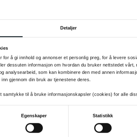
Tilleggsprodukter
TOGGLE
VELG
0,-
Detaljer
ADDITIONAL
PRODUCTS
CUSTOMIZATION
MODAL
4 490,-
7 990,-
kies
 for å gi innhold og annonser et personlig preg, for å levere sos
Levering
deler dessuten informasjon om hvordan du bruker nettstedet vårt,
På nettlager
og analysearbeid, som kan kombinere den med annen informasjon d
 inn gjennom din bruk av tjenestene deres.
tt samtykke til å bruke informasjonskapsler (cookies) for alle di
ⓘ
rsikring
Egenskaper
Statistikk
Leveringstid:
1-4
dager
|
Fri f
På lager
Tilgjengelig i
7
butikker