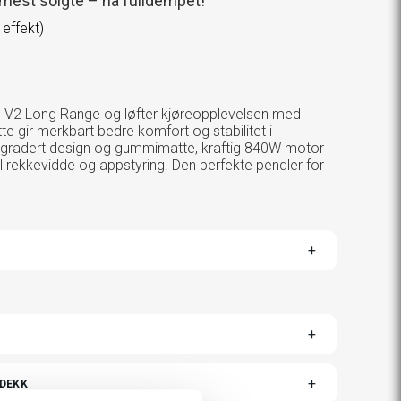
 mest solgte – nå fulldempet!
effekt)
e
 V2 Long Range og løfter kjøreopplevelsen med
te gir merkbart bedre komfort og stabilitet i
gradert design og gummimatte, kraftig 840W motor
l rekkevidde og appstyring. Den perfekte pendler for
TOGGLE
 DEKK
VARIANTS