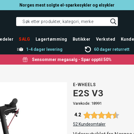
Norges mest solgte el-sparkesykler og elsykler
edeler
SALG
Lagertømming
Butikker
Verksted
Kunde
1-4 dager levering
60 dager returrett
Sensommer megasalg - Spar opptil 50%
E-WHEELS
E2S V3
Varekode:
18991
Gjennomsnittskarakter:
4.2
52
Kundeomtaler