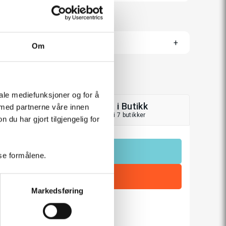
Om
iale mediefunksjoner og for å
Hent i Butikk
 med partnerne våre innen
På lager i 7 butikker
u har gjort tilgjengelig for
LEGG TIL I HANDLEKURV
sse formålene.
Markedsføring
rakt over 799,-