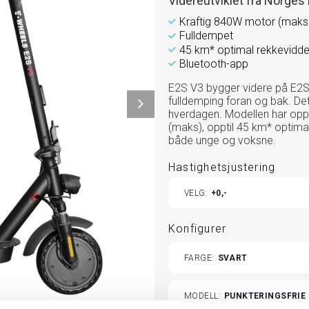
Videreutviklet fra Norges
Kraftig 840W motor (maks 
Fulldempet
45 km* optimal rekkevidd
Bluetooth-app
E2S V3 bygger videre på E2S
fulldemping foran og bak. Det
hverdagen. Modellen har opp
(maks), opptil 45 km* optima
både unge og voksne.
Hastighetsjustering
TOGGLE
VELG
0,-
ADD
PRODUCTS
Konfigurer
TOGGLE
FARGE
SVART
VARIANTS
MODELL
PUNKTERINGSFRIE