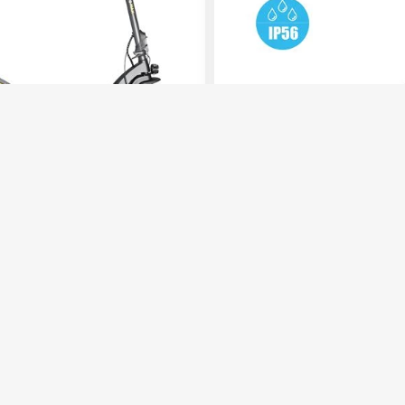
rsikt over batteristatus, ulike
v. Det finnes også en
forhindrer utilsiktet
tgjengerfelt.
NYHET
E-wheels
Max
E2S V3 GT Pro
ig og kraftfull!
Pro-serien bygger videre på test
fulldempet med større batteri!
115 km
48V
720Wh
95 km
48V
5 990,-
10 990,-