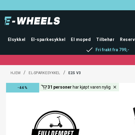
Elsykkel
El-sparkesykkel
El moped
Tilbehør
Reserv
Fri frakt fra 799,-
/
/
HJEM
EL-SPARKESYKKEL
E2S V3
4 personer
ser på denne varen akkurat nå
-44%