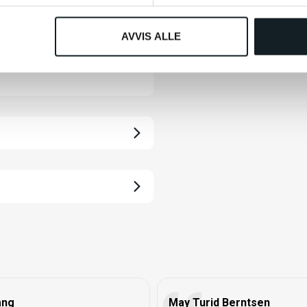
Fri frakt fra 799,-
1-4 da
AVVIS ALLE
g av bestselgeren V2
ang
May Turid Berntsen