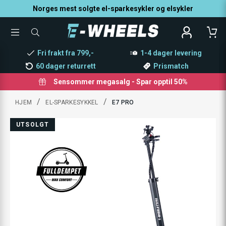
Norges mest solgte el-sparkesykler og elsykler
TOGGLE
SØK
MENU
ETTER
PRODUKTER,
Fri frakt fra 799,-
1-4 dager levering
KATEGORI,
MERKE
60 dager returrett
Prismatch
Sensommer megasalg - Spar opptil 50%
/
/
HJEM
EL-SPARKESYKKEL
E7 PRO
UTSOLGT