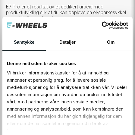
E7 Pro er et resultat av et dedikert arbeid med
produktutvikling slik at du kan oppleve en el-sparkesykkel
som virkelig presterer!
TOGGLE
TOPPFART
20 KM/T (LOVLIG)
VARIANTS
Samtykke
Detaljer
Om
Tilleggsprodukter
Denne nettsiden bruker cookies
TOGGLE
VELG
0,-
ADDITIONAL
PRODUCTS
Vi bruker informasjonskapsler for å gi innhold og
CUSTOMIZATION
MODAL
23 990,-
annonser et personlig preg, for å levere sosiale
mediefunksjoner og for å analysere trafikken vår. Vi deler
dessuten informasjon om hvordan du bruker nettstedet
vårt, med partnerne våre innen sosiale medier,
Levering
Hent i Butikk
Ikke på nettlager
På lager i 0 butikker
annonsering og analysearbeid, som kan kombinere den
med annen informasjon du har gjort tilgjengelig for dem,
eller som de har samlet inn gjennom din bruk av
tjenestene deres.