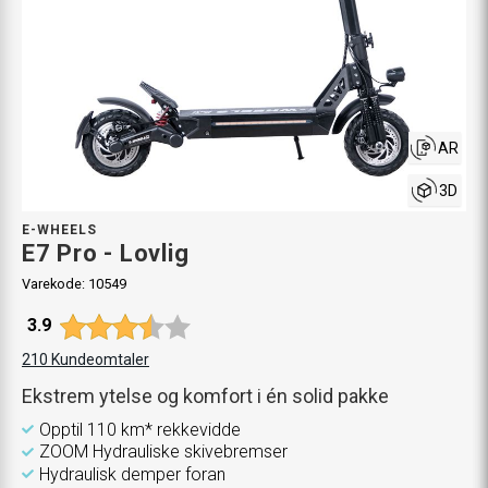
AR
3D
E-WHEELS
E7 Pro - Lovlig
Varekode:
10549
Gjennomsnittskarakter:
3.9
210
Kundeomtaler
Ekstrem ytelse og komfort i én solid pakke
Opptil 110 km* rekkevidde
ZOOM Hydrauliske skivebremser
Hydraulisk demper foran