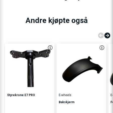
Andre kjøpte også
Styrekrone E7 PRO
E-wheels
E
Bakskjerm
F