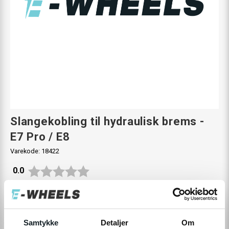
Slangekobling til hydraulisk brems -
E7 Pro / E8
Varekode:
18422
Gjennomsnittskarakter:
0.0
0
Kundeomtaler
100,-
Samtykke
Detaljer
Om