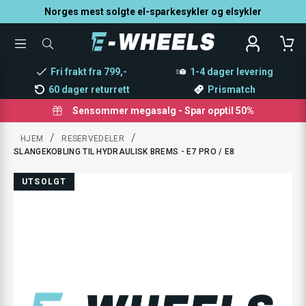
Norges mest solgte el-sparkesykler og elsykler
TOGGLE
SØK
MENU
ETTER
PRODUKTER,
Fri frakt fra 799,-
1-4 dager levering
KATEGORI,
MERKE
60 dager returrett
Prismatch
Sensommer megasalg - Spar opptil 50%
/
/
HJEM
RESERVEDELER
SLANGEKOBLING TIL HYDRAULISK BREMS - E7 PRO / E8
UTSOLGT