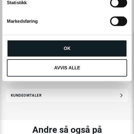
k
Statistikk
e
v
Markedsføring
a
l
g
OK
LES MER
AVVIS ALLE
SPESIFIKASJONER
KUNDEOMTALER
Andre så også på