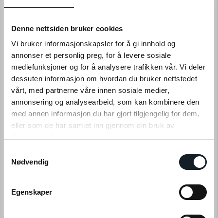
Levering
Hent i Butikk
Ikke på nettlager
På lager i 0 butikker
Denne nettsiden bruker cookies
Vi bruker informasjonskapsler for å gi innhold og
annonser et personlig preg, for å levere sosiale
mediefunksjoner og for å analysere trafikken vår. Vi deler
PÅMINN MEG
dessuten informasjon om hvordan du bruker nettstedet
vårt, med partnerne våre innen sosiale medier,
Ikke tilgjengelig på nettlager
annonsering og analysearbeid, som kan kombinere den
Tilgjengelig i
0
butikker
med annen informasjon du har gjort tilgjengelig for dem,
eller som de har samlet inn gjennom din bruk av
tjenestene deres.
PRODUKTINFO
S
Klikk på «OK» for å gi oss ditt samtykke til å bruke
Nødvendig
a
informasjonskapsler (cookies) for alle disse formålene.
m
Det kan forekomme små avvik mellom produktbilder/tekst og det
t
faktiske produktet som følge av potensielle leveringsutfordringer for
Egenskaper
y
enkelte komponenter. Funksjonalitet og kvalitet vil ikke bli påvirket og
k
alltid være tilsvarende god eller bedre.