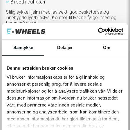
Bli sett i trafikken
Stilig sykkelhjelm med lav vekt, god beskyttelse og
innebygde lys/blinklys. Kontroll til lysene følger med og
festes på styret.
Konfigurer
TOGGLE
STØRRELSE
L (58-61CM)
Samtykke
Detaljer
Om
VARIANTS
Tilleggsprodukter
Denne nettsiden bruker cookies
TOGGLE
Vi bruker informasjonskapsler for å gi innhold og
VELG
0,-
ADDITIONAL
PRODUCTS
annonser et personlig preg, for å levere sosiale
CUSTOMIZATION
MODAL
1 599,-
mediefunksjoner og for å analysere trafikken vår. Vi deler
dessuten informasjon om hvordan du bruker nettstedet
vårt, med partnerne våre innen sosiale medier,
annonsering og analysearbeid, som kan kombinere den
Levering
Hent i Butikk
Ikke på nettlager
På lager i 0 butikker
med annen informasjon du har gjort tilgjengelig for dem,
eller som de har samlet inn gjennom din bruk av