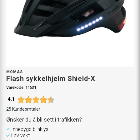
MOMAS
Flash sykkelhjelm Shield-X
Varekode:
11531
Gjennomsnittskarakter:
4.1
25
Kundeomtaler
Ønsker du å bli sett i trafikken?
Innebygd blinklys
Lav vekt