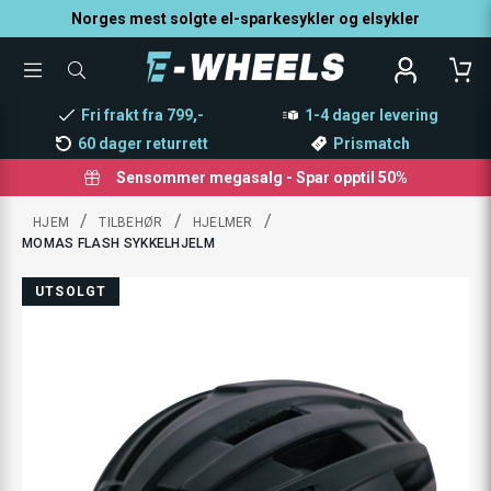
Norges mest solgte el-sparkesykler og elsykler
TOGGLE
SØK
MENU
ETTER
PRODUKTER,
Fri frakt fra 799,-
1-4 dager levering
KATEGORI,
MERKE
60 dager returrett
Prismatch
Sensommer megasalg - Spar opptil 50%
/
/
/
HJEM
TILBEHØR
HJELMER
MOMAS FLASH SYKKELHJELM
UTSOLGT