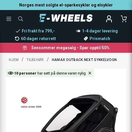
Norges mest solgte el-sparkesykler og elsykler
TOGGLE
SØK
MENU
ETTER
PRODUKTER,
Fri frakt fra 799,-
1-4 dager levering
KATEGORI,
MERKE
60 dager returrett
Prismatch
Sensommer megasalg - Spar opptil 50%
/
/
HJEM
TILBEHØR
HAMAX OUTBACK NEXT SYKKELVOGN
10 personer
har sett på denne varen nylig