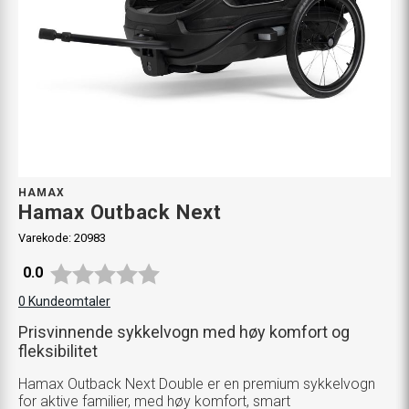
HAMAX
Hamax Outback Next
Varekode:
20983
Gjennomsnittskarakter:
0.0
0
Kundeomtaler
Prisvinnende sykkelvogn med høy komfort og
fleksibilitet
Hamax Outback Next Double er en premium sykkelvogn
for aktive familier, med høy komfort, smart