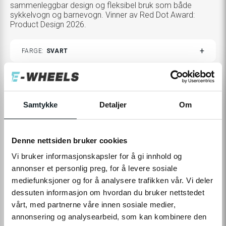
sammenleggbar design og fleksibel bruk som både
sykkelvogn og barnevogn. Vinner av Red Dot Award:
Product Design 2026.
TOGGLE
FARGE
SVART
VARIANTS
Tilleggsprodukter
TOGGLE
VELG
0,-
Samtykke
Detaljer
Om
ADDITIONAL
PRODUCTS
CUSTOMIZATION
MODAL
9 990,-
Denne nettsiden bruker cookies
Vi bruker informasjonskapsler for å gi innhold og
Levering
Hent i Butikk
annonser et personlig preg, for å levere sosiale
På nettlager
På lager i 6 butikker
mediefunksjoner og for å analysere trafikken vår. Vi deler
dessuten informasjon om hvordan du bruker nettstedet
vårt, med partnerne våre innen sosiale medier,
LEGG TIL I HANDLEKURV
annonsering og analysearbeid, som kan kombinere den