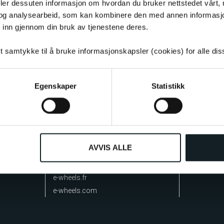
deler dessuten informasjon om hvordan du bruker nettstedet vårt,
og analysearbeid, som kan kombinere den med annen informasjon d
 inn gjennom din bruk av tjenestene deres.
E-WHEELS GRUPPEN
KONTAK
Om oss
Kundeservi
tt samtykke til å bruke informasjonskapsler (cookies) for alle di
ektriske
Min side
32 75 76 32
itzerland
Kundeklubb
Ofte stilte 
0 kunder
Egenskaper
Statistikk
Våre butikker
Teknisk hje
sedyktige
Ledige stillinger
Teknisk hjel
Sosiale medier
Presse
ewheels.se
e-wheels.dk
AVVIS ALLE
ewheels.ch
ewheels.fi
e-wheels.fr
e-wheels.com