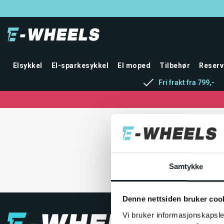
E-wheels
logo_ Blue
color
Elsykkel
El-sparkesykkel
El moped
Tilbehør
Reserv
75CDD8.png
Fri frakt fra 799,-
Samtykke
Denne nettsiden bruker coo
Vi bruker informasjonskapsler