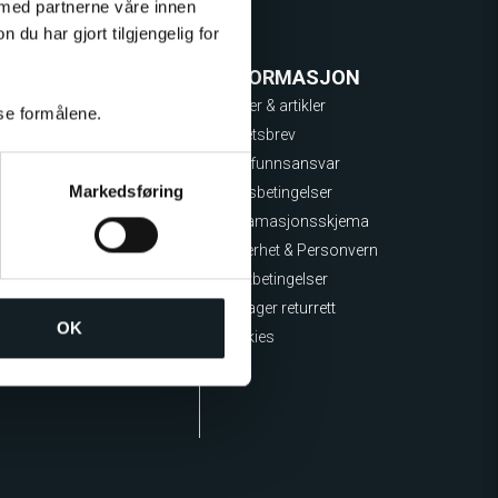
 med partnerne våre innen
u har gjort tilgjengelig for
T OSS
INFORMASJON
ce
Guider & artikler
sse formålene.
Nyhetsbrev
spørsmål
Samfunnsansvar
Markedsføring
lp El-sparkesykkel
Kjøpsbetingelser
p El-sykkel
Reklamasjonsskjema
Sikkerhet & Personvern
Fraktbetingelser
60 dager returrett
OK
Cookies