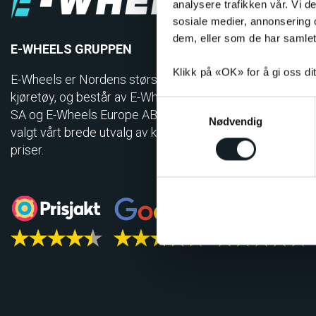
analysere trafikken vår. Vi 
sosiale medier, annonsering 
dem, eller som de har samlet
E-WHEELS GRUPPEN
Klikk på «OK» for å gi oss di
E-Wheels er Nordens største forhandler av personlige el
kjøretøy, og består av E-Wheels Norge AS, E­-Wheels Sw
S
SA og E-Wheels Europe AB. Siden 2014 har over 350.00
Nødvendig
a
valgt vårt brede utvalg av kvalitetskjøretøy til konkurran
m
priser.
t
y
k
k
e
v
a
l
g