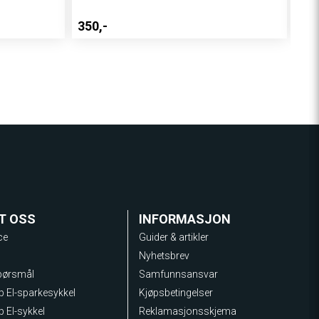
350,-
499
T OSS
INFORMASJON
ce
Guider & artikler
Nyhetsbrev
spørsmål
Samfunnsansvar
lp El-sparkesykkel
Kjøpsbetingelser
p El-sykkel
Reklamasjonsskjema