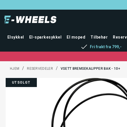
Elsykkel
El-sparkesykkel
El moped
Tilbehør
Reserv
Fri frakt fra 799,-
/
/
HJEM
RESERVEDELER
VSETT BREMSEKALIPPER BAK - 10+
UTSOLGT