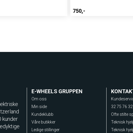
750,-
E-WHEELS GRUPPEN
KONTAK
Om oss
Kundeservi
ektriske
Min side
32 75 76 32
itzerland
Kundeklubb
Ofte stilte 
0 kunder
Våre butikker
Teknisk hje
sedyktige
Ledige stillinger
Teknisk hjel