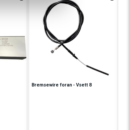
Bremsewire foran - Vsett 8
VSE
Vse
11