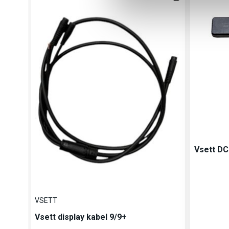
a
l
g
Vsett DC
VSETT
Vsett display kabel 9/9+