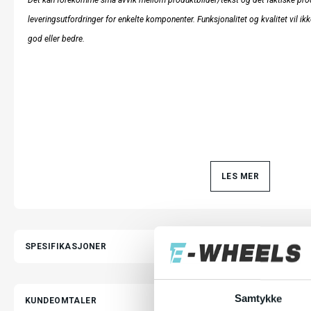
Det kan forekomme små avvik mellom produktbilder/tekst og det faktiske prod
leveringsutfordringer for enkelte komponenter. Funksjonalitet og kvalitet vil ikk
god eller bedre.
LES MER
SPESIFIKASJONER
Samtykke
KUNDEOMTALER