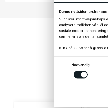
Denne nettsiden bruker coo
Vi bruker informasjonskapsler
analysere trafikken vår. Vi 
sosiale medier, annonsering 
dem, eller som de har samlet
Klikk på «OK» for å gi oss di
S
Nødvendig
a
m
t
y
k
k
e
v