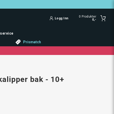
0
Produkter
Logg Inn
0,-
service
Prismatch
alipper bak - 10+