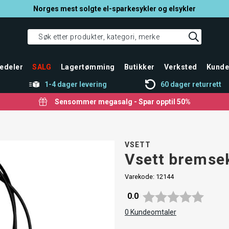
Norges mest solgte el-sparkesykler og elsykler
edeler
SALG
Lagertømming
Butikker
Verksted
Kunde
1-4 dager levering
60 dager returrett
Sensommer megasalg - Spar opptil 50%
VSETT
Vsett bremsek
Varekode:
12144
Gjennomsnittskarakter:
0.0
0
Kundeomtaler