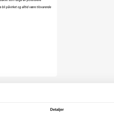
uktet som følge av potensielle
e bli påvirket og alltid være tilsvarende
Detaljer