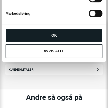
e
v
Markedsføring
a
l
g
LES MER
OK
AVVIS ALLE
SPESIFIKASJONER
KUNDEOMTALER
Andre så også på