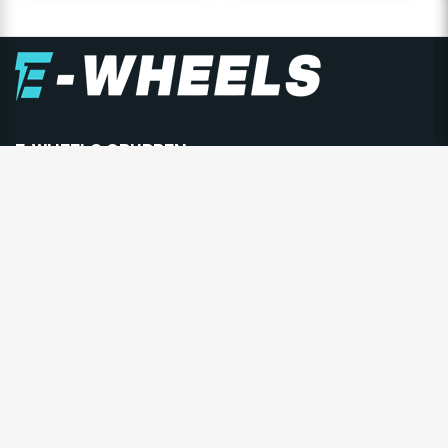
E-WHEELS GRUPPEN
E-Wheels er Nordens største forhandler av personlige
elektriske kjøretøy, og består av E-Wheels Norge AS,
E­-Wheels Switzerland SA og E-Wheels Europe AB.
Siden 2014 har over 350.000 kunder valgt vårt brede
utvalg av kvalitetskjøretøy til konkurransedyktige
priser.