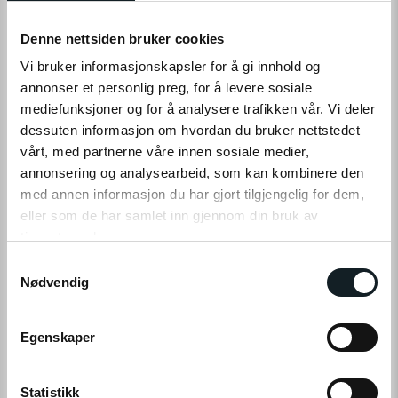
Levering
Hent i Butikk
Ikke på nettlager
På lager i 0 butikker
Denne nettsiden bruker cookies
Vi bruker informasjonskapsler for å gi innhold og
annonser et personlig preg, for å levere sosiale
PÅMINN MEG
mediefunksjoner og for å analysere trafikken vår. Vi deler
dessuten informasjon om hvordan du bruker nettstedet
Ikke tilgjengelig på nettlager
vårt, med partnerne våre innen sosiale medier,
Tilgjengelig i
0
butikker
annonsering og analysearbeid, som kan kombinere den
med annen informasjon du har gjort tilgjengelig for dem,
eller som de har samlet inn gjennom din bruk av
tjenestene deres.
PRODUKTINFO
S
Klikk på «OK» for å gi oss ditt samtykke til å bruke
Nødvendig
a
Det kan forekomme små avvik mellom produktbilder/tekst og det
informasjonskapsler (cookies) for alle disse formålene.
m
faktiske produktet som følge av potensielle leveringsutfordringer for
t
Egenskaper
enkelte komponenter. Funksjonalitet og kvalitet vil ikke bli påvirket og
y
alltid være tilsvarende god eller bedre.
k
k
Statistikk