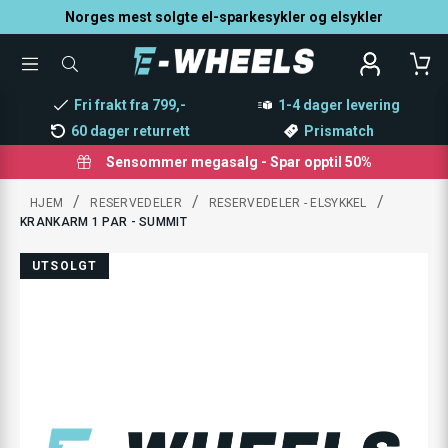
Norges mest solgte el-sparkesykler og elsykler
TOGGLE
SØK
MENU
ETTER
PRODUKTER,
Fri frakt fra 799,-
1-4 dager levering
KATEGORI,
MERKE
60 dager returrett
Prismatch
Sensommer megasalg - Spar opptil 50%
/
/
/
HJEM
RESERVEDELER
RESERVEDELER - ELSYKKEL
KRANKARM 1 PAR - SUMMIT
UTSOLGT