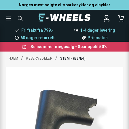
Norges mest solgte el-sparkesykler og elsykler
TOGGLE
SØK
MENU
ETTER
PRODUKTER,
Fri frakt fra 799,-
1-4 dager levering
KATEGORI,
MERKE
60 dager returrett
Prismatch
Sensommer megasalg - Spar opptil 50%
/
/
HJEM
RESERVEDELER
STEM - (E3/E4)