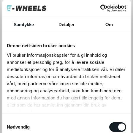
200,-
Levering
Hent i Butikk
Samtykke
Detaljer
Om
På nettlager
På lager i 1 butikker
Denne nettsiden bruker cookies
LEGG TIL I HANDLEKURV
Vi bruker informasjonskapsler for å gi innhold og
annonser et personlig preg, for å levere sosiale
mediefunksjoner og for å analysere trafikken vår. Vi deler
dessuten informasjon om hvordan du bruker nettstedet
Leveringstid:
1-4
dager
|
Fri frakt over 799,-
vårt, med partnerne våre innen sosiale medier,
Få på lager
annonsering og analysearbeid, som kan kombinere den
Tilgjengelig i
1
butikker
med annen informasjon du har gjort tilgjengelig for dem,
eller som de har samlet inn gjennom din bruk av
Fri frakt fra
1-4 dager
60 dager
Prismatch
tjenestene deres.
799,-
levering
returrett
S
Klikk på «OK» for å gi oss ditt samtykke til å bruke
Nødvendig
a