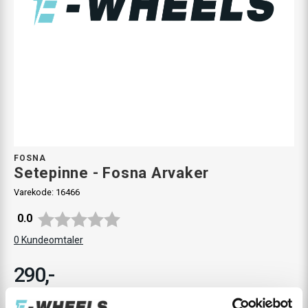
FOSNA
Setepinne - Fosna Arvaker
Varekode:
16466
Gjennomsnittskarakter:
0.0
0
Kundeomtaler
290,-