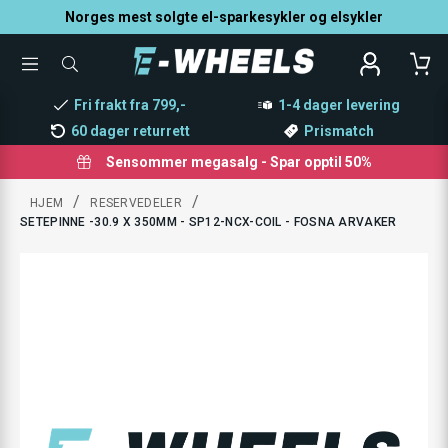
Norges mest solgte el-sparkesykler og elsykler
TOGGLE
SØK
MENU
ETTER
PRODUKTER,
Fri frakt fra 799,-
1-4 dager levering
KATEGORI,
MERKE
60 dager returrett
Prismatch
Sensommer megasalg - Spar opptil 50%
/
/
HJEM
RESERVEDELER
SETEPINNE -30.9 X 350MM - SP12-NCX-COIL - FOSNA ARVAKER