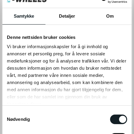
Levering
Hent i Butikk
På nettlager
På lager i 1 butikker
Samtykke
Detaljer
Om
LEGG TIL I HANDLEKURV
Denne nettsiden bruker cookies
Vi bruker informasjonskapsler for å gi innhold og
annonser et personlig preg, for å levere sosiale
mediefunksjoner og for å analysere trafikken vår. Vi deler
Leveringstid:
1-4
dager
|
Fri frakt over 799,-
dessuten informasjon om hvordan du bruker nettstedet
Få på lager
vårt, med partnerne våre innen sosiale medier,
Tilgjengelig i
1
butikker
annonsering og analysearbeid, som kan kombinere den
med annen informasjon du har gjort tilgjengelig for dem,
Fri frakt fra
1-4 dager
60 dager
Prismatch
eller som de har samlet inn gjennom din bruk av
799,-
levering
returrett
tjenestene deres.
S
Klikk på «OK» for å gi oss ditt samtykke til å bruke
Nødvendig
a
informasjonskapsler (cookies) for alle disse formålene.
m
PRODUKTINFO