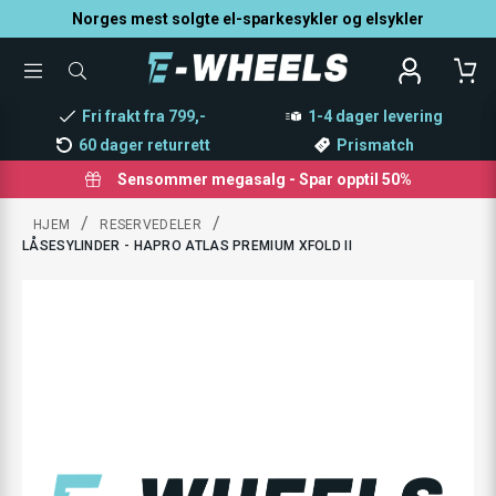
Norges mest solgte el-sparkesykler og elsykler
TOGGLE
SØK
MENU
ETTER
PRODUKTER,
Fri frakt fra 799,-
1-4 dager levering
KATEGORI,
MERKE
60 dager returrett
Prismatch
Sensommer megasalg - Spar opptil 50%
/
/
HJEM
RESERVEDELER
LÅSESYLINDER - HAPRO ATLAS PREMIUM XFOLD II