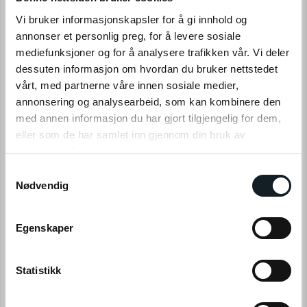
PRODUKTINFO
Vi bruker informasjonskapsler for å gi innhold og
annonser et personlig preg, for å levere sosiale
Det kan forekomme små avvik mellom produktbilder/tekst og det
mediefunksjoner og for å analysere trafikken vår. Vi deler
faktiske produktet som følge av potensielle leveringsutfordringer for
dessuten informasjon om hvordan du bruker nettstedet
enkelte komponenter. Funksjonalitet og kvalitet vil ikke bli påvirket og
vårt, med partnerne våre innen sosiale medier,
alltid være tilsvarende god eller bedre.
annonsering og analysearbeid, som kan kombinere den
med annen informasjon du har gjort tilgjengelig for dem,
eller som de har samlet inn gjennom din bruk av
tjenestene deres.
S
Klikk på «OK» for å gi oss ditt samtykke til å bruke
Nødvendig
a
informasjonskapsler (cookies) for alle disse formålene.
m
LES MER
t
Egenskaper
y
k
k
Statistikk
SPESIFIKASJONER
e
v