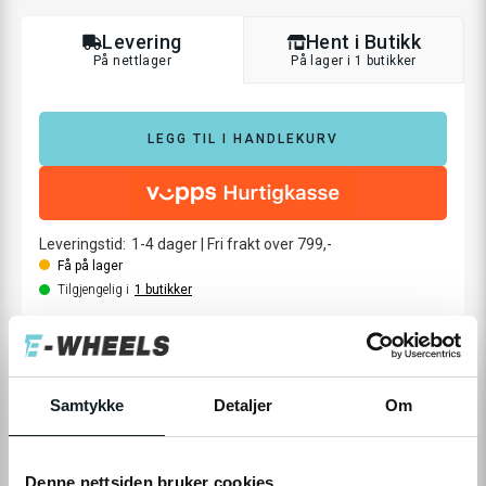
Levering
Hent i Butikk
På nettlager
På lager i 1 butikker
LEGG TIL I HANDLEKURV
Leveringstid:
1-4
dager
|
Fri frakt over 799,-
Få på lager
Tilgjengelig i
1
butikker
Fri frakt fra
1-4 dager
60 dager
Prismatch
799,-
levering
returrett
Samtykke
Detaljer
Om
Denne nettsiden bruker cookies