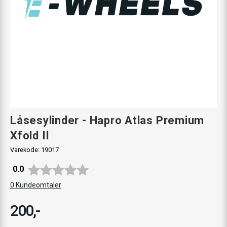
Låsesylinder - Hapro Atlas Premium
Xfold II
Varekode:
19017
Gjennomsnittskarakter:
0.0
0
Kundeomtaler
200,-