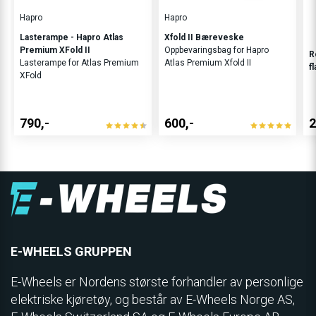
Hapro
Hapro
Lasterampe - Hapro Atlas
Xfold II Bæreveske
Premium XFold II
Oppbevaringsbag for Hapro
R
Lasterampe for Atlas Premium
Atlas Premium Xfold II
f
XFold
790,-
600,-
2
E-WHEELS GRUPPEN
E-Wheels er Nordens største forhandler av personlige
elektriske kjøretøy, og består av E-Wheels Norge AS,