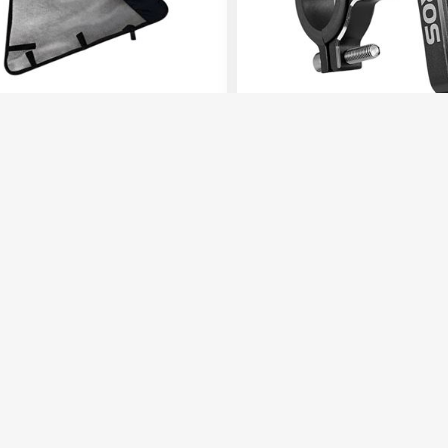
ytter - Fosna Arvaker /
Rockbros
scape
Rockbros Adapter til flask
 gjenstander i hjulene
149,-