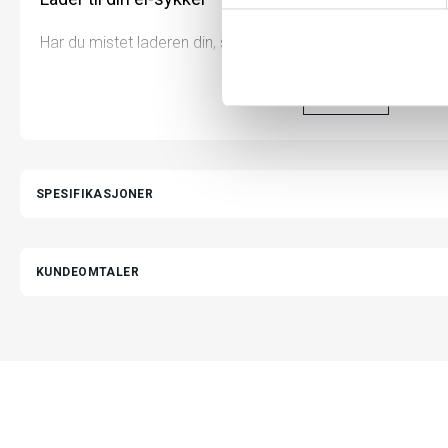
y
k
Har du mistet laderen din, slitt den ut eller har behov for en
k
oversikt over hvilke modeller som er kompatible med de ul
e
LES MER
v
a
l
Lader (A) - 54.6V 3A, 3-pin (Triangulær ladeport) (AT
g
Wayfarer+ SUV
SPESIFIKASJONER
Eywa+
Neutron
Neutron SUV
KUNDEOMTALER
Ultimate+ SUV
Wayfarer+
Lader (B) - 54.6V 3A (Rund ladeport) (ATN)
Summit+ Trekking