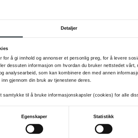
Leveringstid:
1-4
dager
|
Fri f
På lager
Tilgjengelig i
7
butikker
Detaljer
Fri frakt fra 799,-
1-4 da
kies
 for å gi innhold og annonser et personlig preg, for å levere sos
deler dessuten informasjon om hvordan du bruker nettstedet vårt,
og analysearbeid, som kan kombinere den med annen informasjon d
 inn gjennom din bruk av tjenestene deres.
2026. Har du en elsykkel fra
tt samtykke til å bruke informasjonskapsler (cookies) for alle di
Egenskaper
Statistikk