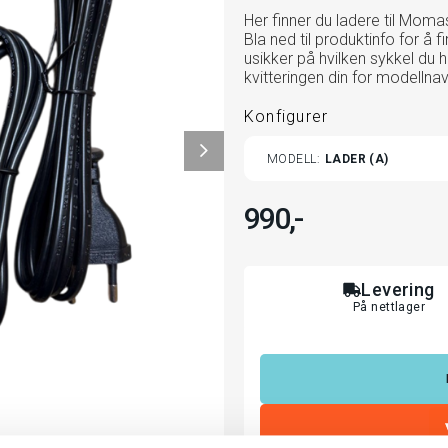
Her finner du ladere til Mom
Bla ned til produktinfo for å f
usikker på hvilken sykkel du h
kvitteringen din for modellna
Konfigurer
TOGGLE
MODELL
LADER (A)
VARIANT
990,-
Levering
På nettlager