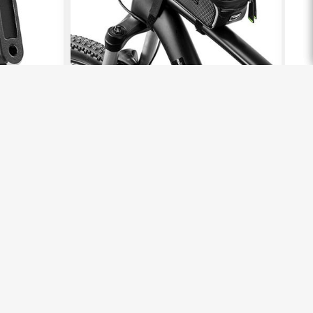
Rockbros
Roc
eholder
Vanntett mobilholder
Sma
Praktisk og vanntett
IPX6
399,-
399