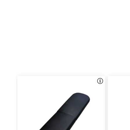
Ultimate+
Eywa Belt Drive Automatic
Wayfarer+ SUV
Eywa+
Neutron
Neutron SUV
Ultimate+ SUV
Wayfarer+
Lader (D) - 54.6V 3A (DPLC166V55-S)
Eywa Pro
Wayfarer Pro