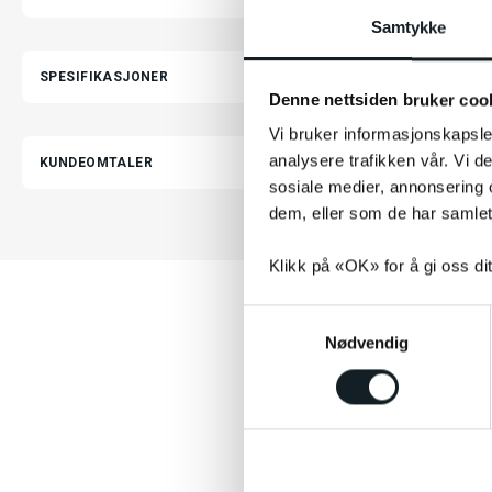
Samtykke
SPESIFIKASJONER
Denne nettsiden bruker coo
Vi bruker informasjonskapsler
analysere trafikken vår. Vi 
KUNDEOMTALER
sosiale medier, annonsering 
dem, eller som de har samlet
Klikk på «OK» for å gi oss di
S
Nødvendig
a
m
t
y
k
k