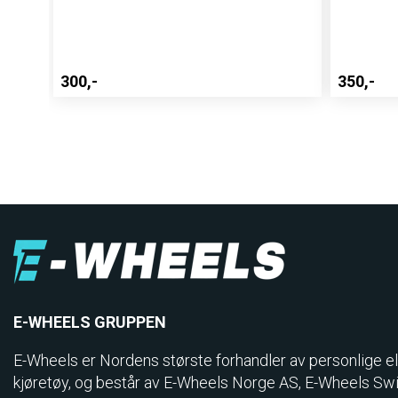
300,-
350,-
E-WHEELS GRUPPEN
E-Wheels er Nordens største forhandler av personlige el
kjøretøy, og består av E-Wheels Norge AS, E­-Wheels Sw