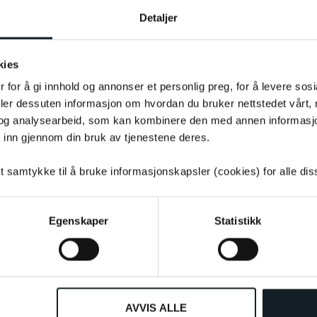
Detaljer
kies
 for å gi innhold og annonser et personlig preg, for å levere sos
deler dessuten informasjon om hvordan du bruker nettstedet vårt,
og analysearbeid, som kan kombinere den med annen informasjon d
 inn gjennom din bruk av tjenestene deres.
tt samtykke til å bruke informasjonskapsler (cookies) for alle di
Andre så også på
Egenskaper
Statistikk
AVVIS ALLE