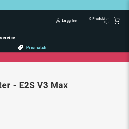
0
Produkter
Logg Inn
0,-
service
Prismatch
ter - E2S V3 Max