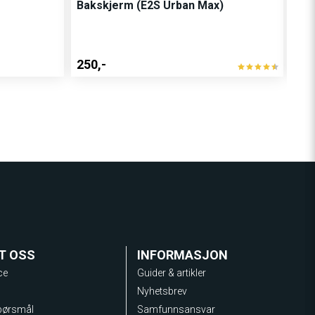
Bakskjerm (E2S Urban Max)
Dek
250,-
80,
T OSS
INFORMASJON
ce
Guider & artikler
Nyhetsbrev
spørsmål
Samfunnsansvar