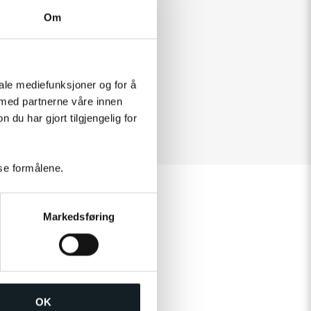
Om
iale mediefunksjoner og for å
 med partnerne våre innen
u har gjort tilgjengelig for
sse formålene.
Markedsføring
OK