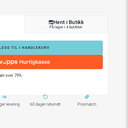
Hent i Butikk
På lager i 4 butikker
LEGG TIL I HANDLEKURV
rakt over 799,-
ger levering
60 dager returrett
Prismatch