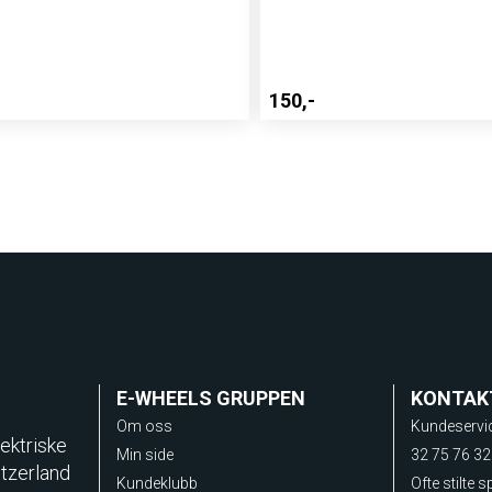
150,-
E-WHEELS GRUPPEN
KONTAK
Om oss
Kundeservi
ektriske
Min side
32 75 76 32
itzerland
Kundeklubb
Ofte stilte 