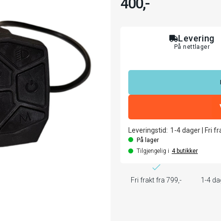
400,-
Levering
På nettlager
Leveringstid:
1-4
dager
|
Fri f
På lager
Tilgjengelig i
4
butikker
Fri frakt fra 799,-
1-4 da