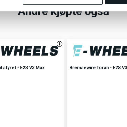
Andre kjøpte også
til styret - E2S V3 Max
Bremsewire foran - E2S V