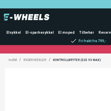
Elsykkel
El-sparkesykkel
El moped
Tilbehør
Reserv
Fri frakt fra 799,-
/
/
HJEM
RESERVEDELER
KONTROLLBRYTER (E2S V3 MAX)