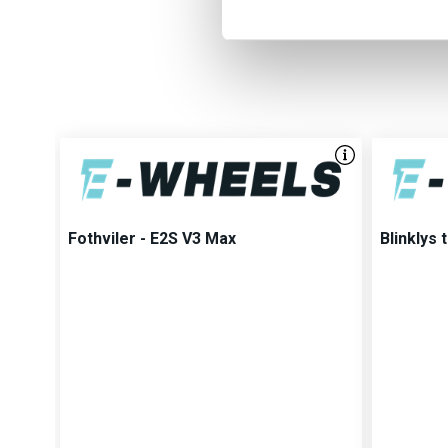
e
v
a
l
g
Fothviler - E2S V3 Max
Blinklys 