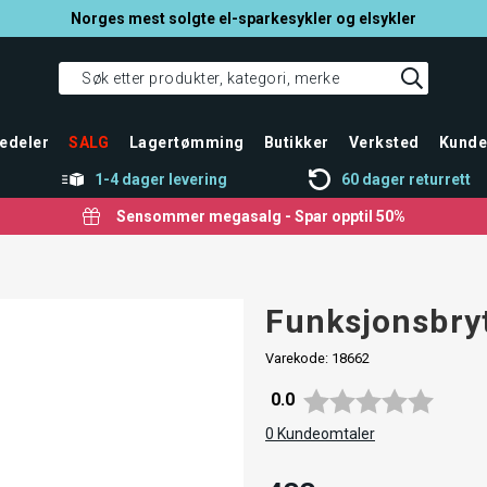
Norges mest solgte el-sparkesykler og elsykler
edeler
SALG
Lagertømming
Butikker
Verksted
Kunde
1-4 dager levering
60 dager returrett
Sensommer megasalg - Spar opptil 50%
Funksjonsbry
Varekode:
18662
Gjennomsnittskarakter:
0.0
0
Kundeomtaler