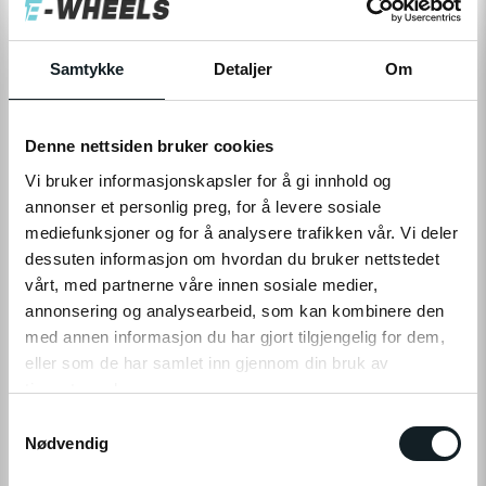
Levering
Hent i Butikk
På nettlager
På lager i 1 butikker
Samtykke
Detaljer
Om
Denne nettsiden bruker cookies
LEGG TIL I HANDLEKURV
Vi bruker informasjonskapsler for å gi innhold og
annonser et personlig preg, for å levere sosiale
mediefunksjoner og for å analysere trafikken vår. Vi deler
Leveringstid:
1-4
dager
|
Fri frakt over 799,-
dessuten informasjon om hvordan du bruker nettstedet
Få på lager
vårt, med partnerne våre innen sosiale medier,
Tilgjengelig i
1
butikker
annonsering og analysearbeid, som kan kombinere den
med annen informasjon du har gjort tilgjengelig for dem,
eller som de har samlet inn gjennom din bruk av
Fri frakt fra
1-4 dager
60 dager
Prismatch
799,-
levering
returrett
tjenestene deres.
S
Klikk på «OK» for å gi oss ditt samtykke til å bruke
Nødvendig
a
informasjonskapsler (cookies) for alle disse formålene.
m