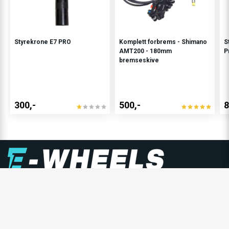
Styrekrone E7 PRO
Komplett forbrems - Shimano
S
AMT200 - 180mm
P
bremseskive
300,-
500,-
8
E-WHEELS GRUPPEN
E-Wheels er Nordens største forhandler av personlige