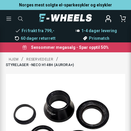
Norges mest solgte el-sparkesykler og elsykler
TOGGLE
SØK
MENU
ETTER
PRODUKTER,
Fri frakt fra 799,-
1-4 dager levering
KATEGORI,
MERKE
60 dager returrett
Prismatch
Sensommer megasalg - Spar opptil 50%
/
/
HJEM
RESERVEDELER
STYRELAGER -NECO H148H (AURORA+)