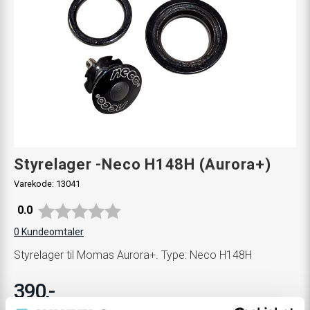
Styrelager -Neco H148H (Aurora+)
Varekode:
13041
Gjennomsnittskarakter:
0.0
0
Kundeomtaler
Styrelager til Momas Aurora+. Type: Neco H148H
390,-