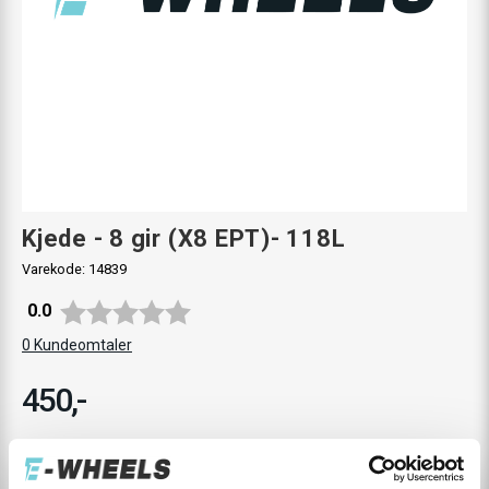
Kjede - 8 gir (X8 EPT)- 118L
Varekode:
14839
Gjennomsnittskarakter:
0.0
0
Kundeomtaler
450,-
Levering
Hent i Butikk