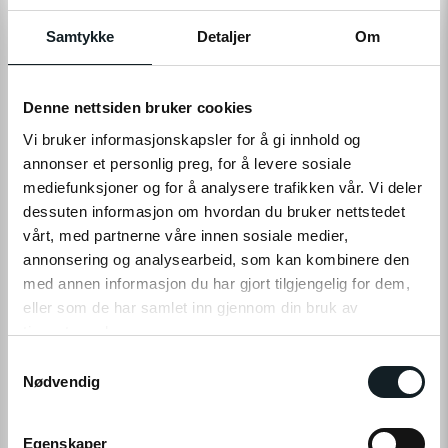
På nettlager
På lager i 3 butikker
Samtykke
Detaljer
Om
LEGG TIL I HANDLEKURV
Denne nettsiden bruker cookies
Vi bruker informasjonskapsler for å gi innhold og
annonser et personlig preg, for å levere sosiale
Leveringstid:
1-4
dager
|
Fri frakt over 799,-
mediefunksjoner og for å analysere trafikken vår. Vi deler
På lager
dessuten informasjon om hvordan du bruker nettstedet
Tilgjengelig i
3
butikker
vårt, med partnerne våre innen sosiale medier,
annonsering og analysearbeid, som kan kombinere den
Fri frakt fra
1-4 dager
60 dager
Prismatch
med annen informasjon du har gjort tilgjengelig for dem,
799,-
levering
returrett
eller som de har samlet inn gjennom din bruk av
tjenestene deres.
S
Klikk på «OK» for å gi oss ditt samtykke til å bruke
Nødvendig
a
informasjonskapsler (cookies) for alle disse formålene.
m
PRODUKTINFO
t
Egenskaper