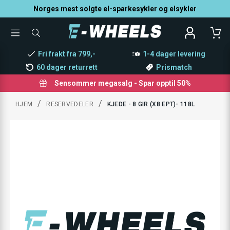
Norges mest solgte el-sparkesykler og elsykler
TOGGLE
SØK
MENU
ETTER
PRODUKTER,
Fri frakt fra 799,-
1-4 dager levering
KATEGORI,
MERKE
60 dager returrett
Prismatch
Sensommer megasalg - Spar opptil 50%
/
/
HJEM
RESERVEDELER
KJEDE - 8 GIR (X8 EPT)- 118L