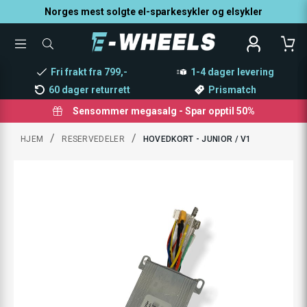
Norges mest solgte el-sparkesykler og elsykler
TOGGLE
SØK
MENU
ETTER
PRODUKTER,
Fri frakt fra 799,-
1-4 dager levering
KATEGORI,
MERKE
60 dager returrett
Prismatch
Sensommer megasalg - Spar opptil 50%
/
/
HJEM
RESERVEDELER
HOVEDKORT - JUNIOR / V1