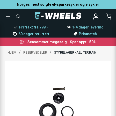
Norges mest solgte el-sparkesykler og elsykler
TOGGLE
SØK
MENU
ETTER
PRODUKTER,
Fri frakt fra 799,-
1-4 dager levering
KATEGORI,
MERKE
60 dager returrett
Prismatch
Sensommer megasalg - Spar opptil 50%
/
/
HJEM
RESERVEDELER
STYRELAGER -ALL TERRAIN