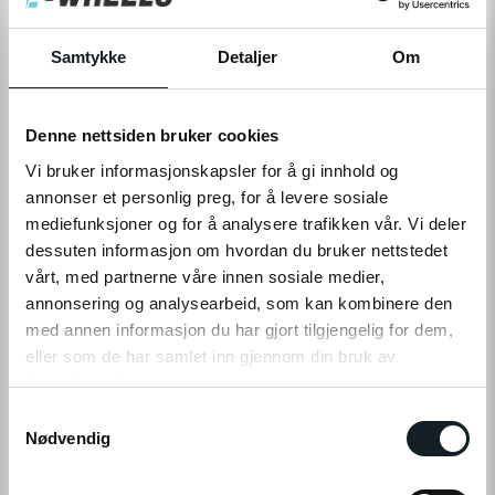
Levering
Hent i Butikk
På nettlager
På lager i 4 butikker
Samtykke
Detaljer
Om
LEGG TIL I HANDLEKURV
Denne nettsiden bruker cookies
Vi bruker informasjonskapsler for å gi innhold og
annonser et personlig preg, for å levere sosiale
mediefunksjoner og for å analysere trafikken vår. Vi deler
Leveringstid:
1-4
dager
|
Fri frakt over 799,-
dessuten informasjon om hvordan du bruker nettstedet
På lager
Tilgjengelig i
4
butikker
vårt, med partnerne våre innen sosiale medier,
annonsering og analysearbeid, som kan kombinere den
med annen informasjon du har gjort tilgjengelig for dem,
Fri frakt fra
1-4 dager
60 dager
Prismatch
eller som de har samlet inn gjennom din bruk av
799,-
levering
returrett
tjenestene deres.
S
Klikk på «OK» for å gi oss ditt samtykke til å bruke
Nødvendig
a
informasjonskapsler (cookies) for alle disse formålene.
m
PRODUKTINFO