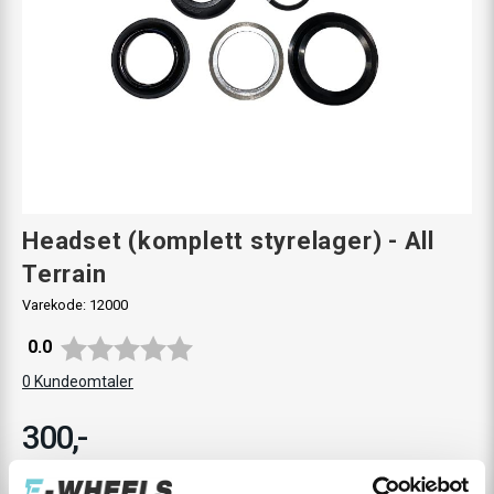
Headset (komplett styrelager) - All
Terrain
Varekode:
12000
Gjennomsnittskarakter:
0.0
0
Kundeomtaler
300,-