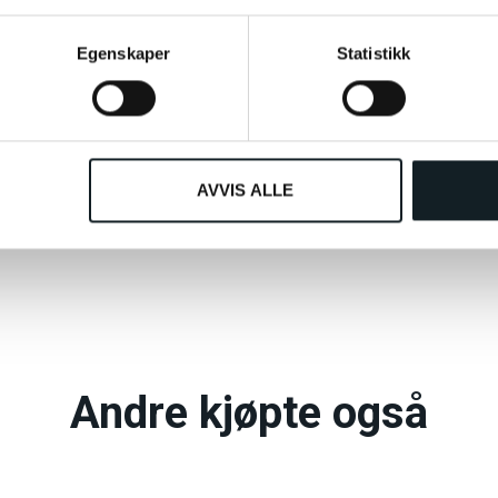
se deler å kjøpe!
Egenskaper
Statistikk
AVVIS ALLE
Andre så også på
Andre kjøpte også