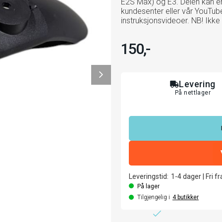
E2S Max) og E3. Delen kan enk
kundesenter eller vår YouTube
instruksjonsvideoer. NB! Ik
150,-
Levering
På nettlager
Leveringstid:
1-4
dager
|
Fri f
På lager
Tilgjengelig i
4
butikker