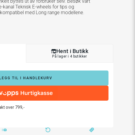
elt byttes ut av forbruker selv. Besøk vårt
-kanal Teknisk E-wheels for tips og
ke kompatibel med Long range modellene.
Hent i Butikk
På lager i 4 butikker
LEGG TIL I HANDLEKURV
rakt over 799,-