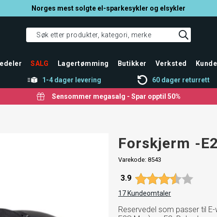
Norges mest solgte el-sparkesykler og elsykler
edeler
SALG
Lagertømming
Butikker
Verksted
Kunde
1-4 dager levering
60 dager returrett
Sensommer megasalg - Spar opptil 50%
Forskjerm -E
Varekode:
8543
Gjennomsnittskarakter:
3.9
17
Kundeomtaler
Reservedel som passer til E-