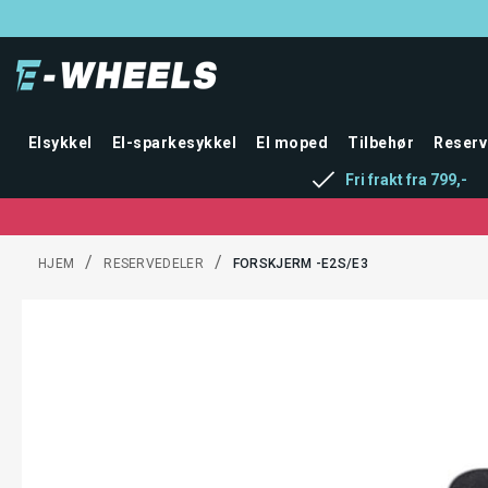
Elsykkel
El-sparkesykkel
El moped
Tilbehør
Reserv
Fri frakt fra 799,-
/
/
HJEM
RESERVEDELER
FORSKJERM -E2S/E3