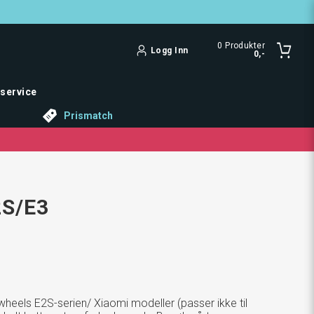
0
Produkter
Logg Inn
0,-
service
Prismatch
2S/E3
wheels E2S-serien/ Xiaomi modeller (passer ikke til