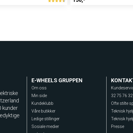
E-WHEELS GRUPPEN
KONTAK
Om oss
Kundeservi
ektriske
Min side
32 75 76 32
itzerland
Kundeklubb
Ofte stilte 
0 kunder
Våre butikker
Teknisk hje
sedyktige
Ledige stillinger
Teknisk hjel
Sosiale medier
Presse