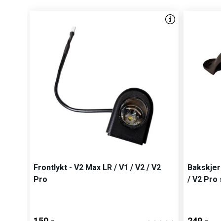
Frontlykt - V2 Max LR / V1 / V2 / V2
Bakskjer
Pro
/ V2 Pro
150,-
249,-