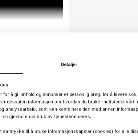
Detaljer
uktet som følge av potensielle
e bli påvirket og alltid være tilsvarende
kies
 for å gi innhold og annonser et personlig preg, for å levere sos
deler dessuten informasjon om hvordan du bruker nettstedet vårt,
og analysearbeid, som kan kombinere den med annen informasjon d
 inn gjennom din bruk av tjenestene deres.
tt samtykke til å bruke informasjonskapsler (cookies) for alle di
ku