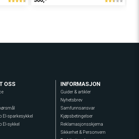
T OSS
INFORMASJON
ce
Guider & artikler
Nyhetsbrev
spørsmål
Samfunnsansvar
lp El-sparkesykkel
Kjøpsbetingelser
p El-sykkel
Reklamasjonsskjema
Sikkerhet & Personvern