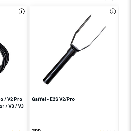
o / V2 Pro
Gaffel - E2S V2/Pro
Bak
or / V3 / V3
300,-
100