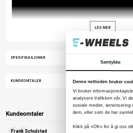
LES MER
SPESIFIKASJONER
Samtykke
Det kan forekomme små avvik mellom produktbilder/tekst og det faktiske prod
leveringsutfordringer for enkelte komponenter. Funksjonalitet og kvalitet vil ikk
KUNDEOMTALER
Denne nettsiden bruker coo
god eller bedre.
Vi bruker informasjonskapsler
analysere trafikken vår. Vi 
sosiale medier, annonsering 
dem, eller som de har samlet
Kundeomtaler
Klikk på «OK» for å gi oss di
Frank Schulstad
Sofia Ris