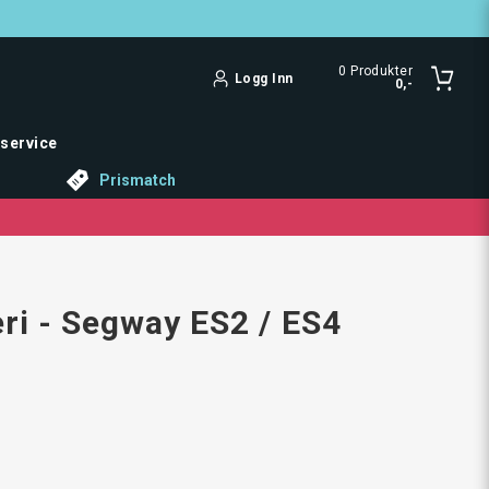
0
Produkter
Logg Inn
0,-
service
Prismatch
eri - Segway ES2 / ES4