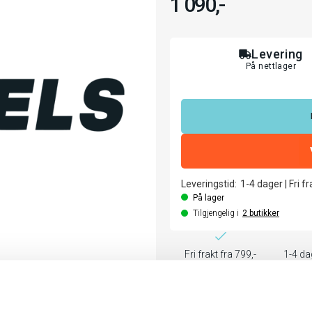
1 090,-
Levering
På nettlager
Leveringstid:
1-4
dager
|
Fri f
På lager
Tilgjengelig i
2
butikker
Fri frakt fra 799,-
1-4 da