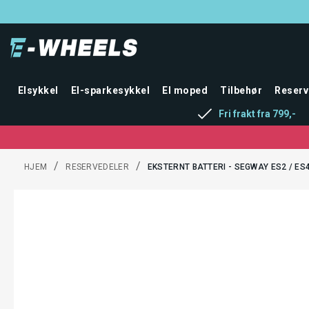
Elsykkel
El-sparkesykkel
El moped
Tilbehør
Reserv
Fri frakt fra 799,-
/
/
HJEM
RESERVEDELER
EKSTERNT BATTERI - SEGWAY ES2 / ES