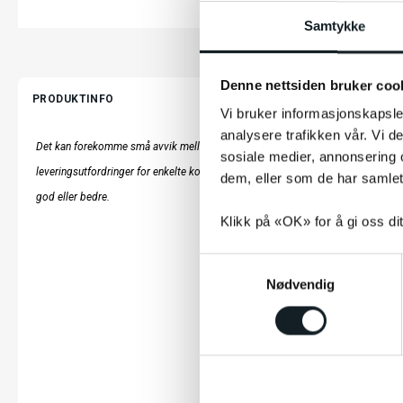
Samtykke
Denne nettsiden bruker coo
PRODUKTINFO
Vi bruker informasjonskapsler
analysere trafikken vår. Vi 
Det kan forekomme små avvik mellom produktbilder/tekst og det faktiske prod
sosiale medier, annonsering 
leveringsutfordringer for enkelte komponenter. Funksjonalitet og kvalitet vil ikk
dem, eller som de har samlet
god eller bedre.
Klikk på «OK» for å gi oss di
S
Nødvendig
a
m
t
y
k
LES MER
k