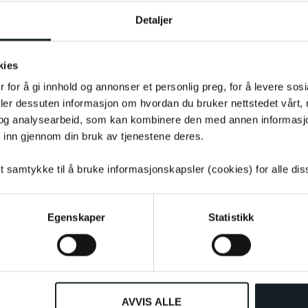
Detaljer
kies
 for å gi innhold og annonser et personlig preg, for å levere sos
deler dessuten informasjon om hvordan du bruker nettstedet vårt,
uktet som følge av potensielle
og analysearbeid, som kan kombinere den med annen informasjon d
e bli påvirket og alltid være tilsvarende
 inn gjennom din bruk av tjenestene deres.
tt samtykke til å bruke informasjonskapsler (cookies) for alle di
Egenskaper
Statistikk
AVVIS ALLE