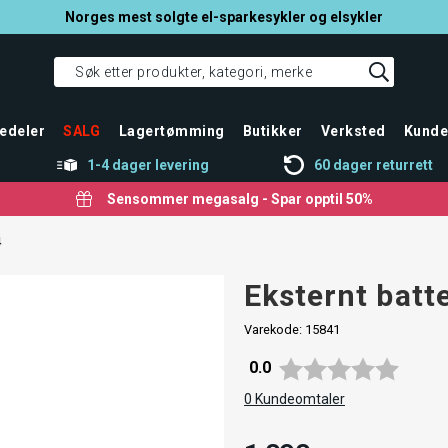
Norges mest solgte el-sparkesykler og elsykler
edeler
SALG
Lagertømming
Butikker
Verksted
Kunde
1-4 dager levering
60 dager returrett
Sensommer megasalg - Spar opptil 50%
4
Eksternt batt
Varekode:
15841
Gjennomsnittskarakter:
0.0
0
Kundeomtaler