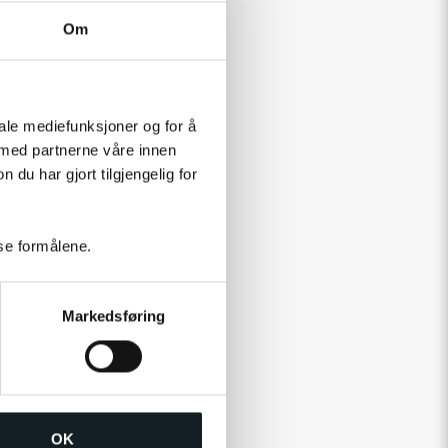
Om
iale mediefunksjoner og for å
 med partnerne våre innen
u har gjort tilgjengelig for
sse formålene.
Markedsføring
OK