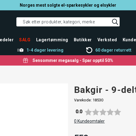
Norges mest solgte el-sparkesykler og elsykler
edeler
SALG
Lagertømming
Butikker
Verksted
Kunde
1-4 dager levering
60 dager returrett
Sensommer megasalg - Spar opptil 50%
Bakgir - 9-de
Varekode:
18530
Gjennomsnittskarakter:
0.0
0
Kundeomtaler