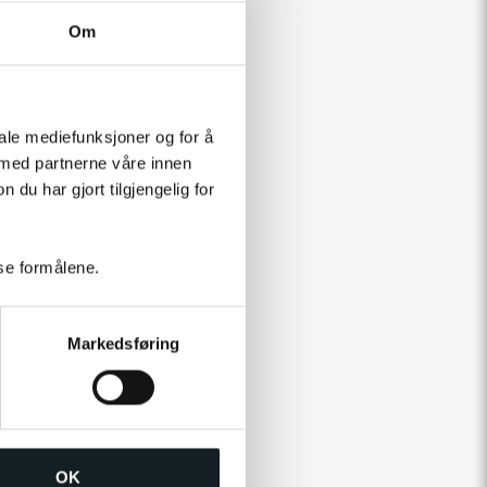
Om
iale mediefunksjoner og for å
 med partnerne våre innen
u har gjort tilgjengelig for
sse formålene.
Markedsføring
OK