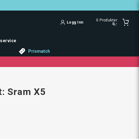
0
Produkter
Logg Inn
0,-
service
Prismatch
lt: Sram X5