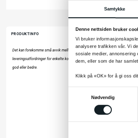
Samtykke
Denne nettsiden bruker coo
PRODUKTINFO
Vi bruker informasjonskapsler
analysere trafikken vår. Vi 
Det kan forekomme små avvik mellom produktbilder/tekst og det faktiske prod
sosiale medier, annonsering 
leveringsutfordringer for enkelte komponenter. Funksjonalitet og kvalitet vil ikk
dem, eller som de har samlet
god eller bedre.
Klikk på «OK» for å gi oss di
S
Nødvendig
a
m
t
y
k
LES MER
k