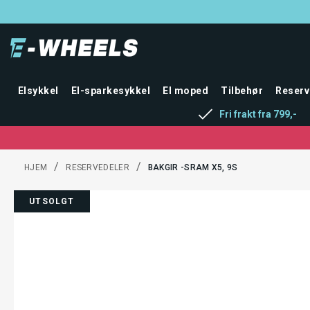
Elsykkel
El-sparkesykkel
El moped
Tilbehør
Reserv
Fri frakt fra 799,-
/
/
HJEM
RESERVEDELER
BAKGIR -SRAM X5, 9S
UTSOLGT