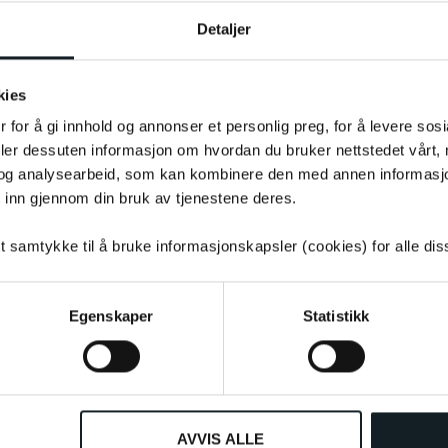
Detaljer
kies
 for å gi innhold og annonser et personlig preg, for å levere sos
deler dessuten informasjon om hvordan du bruker nettstedet vårt,
uktet som følge av potensielle
og analysearbeid, som kan kombinere den med annen informasjon d
e bli påvirket og alltid være tilsvarende
 inn gjennom din bruk av tjenestene deres.
tt samtykke til å bruke informasjonskapsler (cookies) for alle di
Egenskaper
Statistikk
AVVIS ALLE