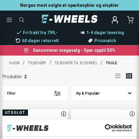
Norges mest solgte el-sparkesykler og elsykler
TOGGLE
SØK
MENU
ETTER
PRODUKTER,
Fri frakt fra 799,-
1-4 dager levering
KATEGORI,
MERKE
60 dager returrett
Prismatch
Sensommer megasalg - Spar opptil 50%
/
/
/
HJEM
TILBEHØR
TILBEHØR TIL ELSYKKEL
THULE
Produkter
:
2
Filter
UTSOLGT