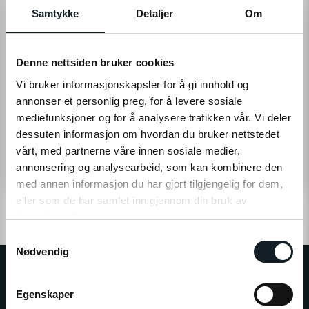
Samtykke
Detaljer
Om
Denne nettsiden bruker cookies
Vi bruker informasjonskapsler for å gi innhold og
Hapro
Hapro
annonser et personlig preg, for å levere sosiale
Hapro Atlas Premium Xfold II
Sykkelstativ - Hapro Atlas
mediefunksjoner og for å analysere trafikken vår. Vi deler
2.0
Premium Xfold II 3.0
Brukervennlig og sikkert
Brukervennlig og sikkert
dessuten informasjon om hvordan du bruker nettstedet
sykkelstativ med plass til 2
sykkelstativ med plass til 2
vårt, med partnerne våre innen sosiale medier,
sykler
sykler
annonsering og analysearbeid, som kan kombinere den
6 990,-
7 490,-
med annen informasjon du har gjort tilgjengelig for dem,
eller som de har samlet inn gjennom din bruk av
1
tjenestene deres.
S
Klikk på «OK» for å gi oss ditt samtykke til å bruke
Nødvendig
a
informasjonskapsler (cookies) for alle disse formålene.
m
t
Egenskaper
y