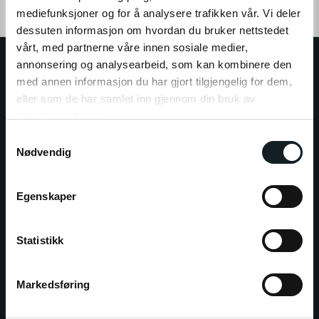
Ingen produkter funnet, vær vennlig å forsøk på nytt
mediefunksjoner og for å analysere trafikken vår. Vi deler
dessuten informasjon om hvordan du bruker nettstedet
vårt, med partnerne våre innen sosiale medier,
annonsering og analysearbeid, som kan kombinere den
med annen informasjon du har gjort tilgjengelig for dem,
eller som de har samlet inn gjennom din bruk av
tjenestene deres.
E-WHEELS GRUPPEN
S
E-Wheels er Nordens største forhandler av personlige
Klikk på «OK» for å gi oss ditt samtykke til å bruke
Nødvendig
a
elektriske kjøretøy, og består av E-Wheels Norge AS,
informasjonskapsler (cookies) for alle disse formålene.
m
E­-Wheels Switzerland SA og E-Wheels Europe AB.
t
Egenskaper
Siden 2014 har over 350.000 kunder valgt vårt brede
y
utvalg av kvalitetskjøretøy til konkurransedyktige
k
priser.
k
Statistikk
e
v
Markedsføring
a
l