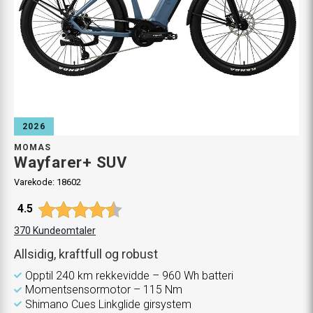
2026
MOMAS
Wayfarer+ SUV
Varekode:
18602
Gjennomsnittskarakter:
4.5
370
Kundeomtaler
Allsidig, kraftfull og robust
Opptil 240 km rekkevidde – 960 Wh batteri
Momentsensormotor – 115 Nm
Shimano Cues Linkglide girsystem