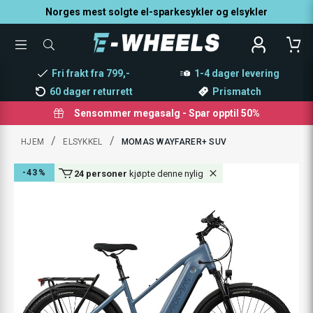
Norges mest solgte el-sparkesykler og elsykler
TOGGLE
SØK
MENU
ETTER
PRODUKTER,
Fri frakt fra 799,-
1-4 dager levering
KATEGORI,
MERKE
60 dager returrett
Prismatch
Sensommer megasalg - Spar opptil 50%
/
/
HJEM
ELSYKKEL
MOMAS WAYFARER+ SUV
-43%