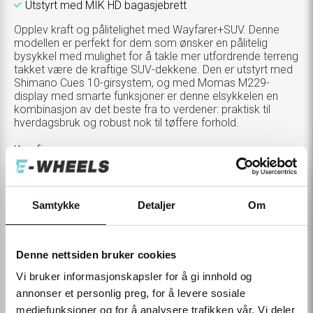
Utstyrt med MIK HD bagasjebrett
Opplev kraft og pålitelighet med Wayfarer+SUV. Denne
modellen er perfekt for dem som ønsker en pålitelig
bysykkel med mulighet for å takle mer utfordrende terreng
takket være de kraftige SUV-dekkene. Den er utstyrt med
Shimano Cues 10-girsystem, og med Momas M229-
display med smarte funksjoner er denne elsykkelen en
kombinasjon av det beste fra to verdener: praktisk til
hverdagsbruk og robust nok til tøffere forhold.
Konfigurer
TOGGLE
STØRRELSE
M (160 - 180 CM)
VARIANTS
Samtykke
Detaljer
Om
Tilleggsprodukter
TOGGLE
VELG
0,-
Denne nettsiden bruker cookies
ADDITIONAL
PRODUCTS
CUSTOMIZATION
Vi bruker informasjonskapsler for å gi innhold og
MODAL
22 990,-
39 990,-
annonser et personlig preg, for å levere sosiale
mediefunksjoner og for å analysere trafikken vår. Vi deler