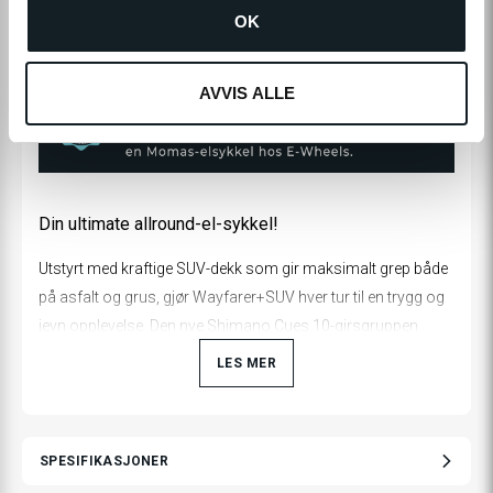
OK
PRODUKTINFO
AVVIS ALLE
Din ultimate allround-el-sykkel!
Utstyrt med kraftige SUV-dekk som gir maksimalt grep både
på asfalt og grus, gjør Wayfarer+SUV hver tur til en trygg og
jevn opplevelse. Den nye Shimano Cues 10-girsgruppen
sørger for presise girskift og bedre kontroll, uansett hvor du
LES MER
sykler. Sykkelen er utstyrt med Momas Turbo+-motor med
115 Nm dreiemoment, et 48V-system og et stort batteri som
gir god rekkevidde. Enten du pendler gjennom byen eller
SPESIFIKASJONER
utforsker terrenget, vil Wayfarer+SUV holde deg gående hele