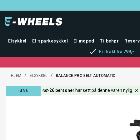
Elsykkel
El-sparkesykkel
El moped
Tilbehør
Reserv
Fri frakt fra 799,-
/
/
HJEM
ELSYKKEL
BALANCE PRO BELT AUTOMATIC
26 personer
har sett på denne varen nylig
-43%