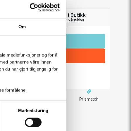
Hent i Butikk
På lager i 5 butikker
Om
LEGG TIL I HANDLEKURV
iale mediefunksjoner og for å
 med partnerne våre innen
u har gjort tilgjengelig for
rakt over 799,-
sse formålene.
ger levering
60 dager returrett
Prismatch
Markedsføring