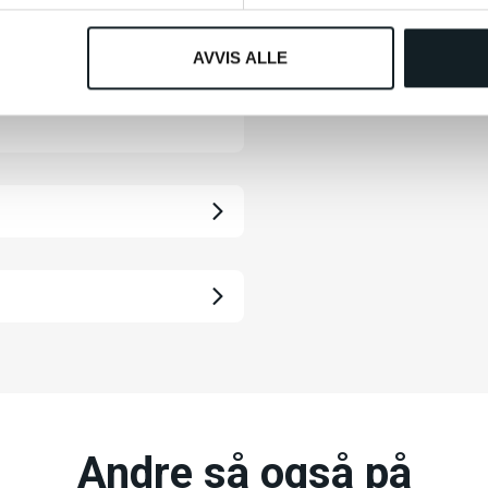
ft og 3-speed automatisk
AVVIS ALLE
nsker en enkel og
et fra bestselgeren Balance
innvendig automatisk navgir,
ig og komfortabel
situasjoner der du vil slippe å
nger du ikke å bekymre deg
mer tid på å nyte en avslappet
vedlikeholdsfri løsning for
kjede brukes et kraftig
ftoverføring – helt uten behov
 kjededrift gir dette en
Andre så også på