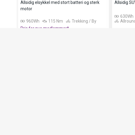
Allsidig elsykkel med stort batteri og sterk
Allsidig S
Modellen passer perfekt til bysykling og flatt underlag. For 
motor
630Wh
bratte bakker anbefaler vi en kjedebasert sykkel.
960Wh
115 Nm
Trekking / By
Allroun
Pris for nye medlemmer*
22 990,-
17 990,-
Dreiemoment og tråkkrespons
28 990,-
39 990,-
Motoren er hjertet i elsykkelen og angis blant annet i Nm 
på dreiemoment – altså hvor kraftig motoren drar i hvert 
mer kraft får du i motbakker, ved tung last eller når du start
med momentsensor (dreiemomentsensor) gir en mer avans
sykkelopplevelse. Den måler hvor hardt du trår og tilpasse
jevn kraft akkurat når du trenger det.
Fokus på komfort og praktiske løsninger
Balance Pro Belt Automatic
har et lavt innsteg som gir en m
er praktisk dersom du har begrenset bevegelighet i bein og 