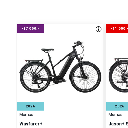
-17 000,-
-11 000,
Beltet er utviklet for å tåle tøffe forhold og er motstandsd
2026
2026
temperatursvingninger, noe som gjør det ideelt for helårsb
Momas
Momas
systemet omtales som vedlikeholdsfritt, anbefaler vi enkel
Wayfarer+
Jason+ 
eksempel etter turer i søle eller veisalt, samt jevnlig kontr