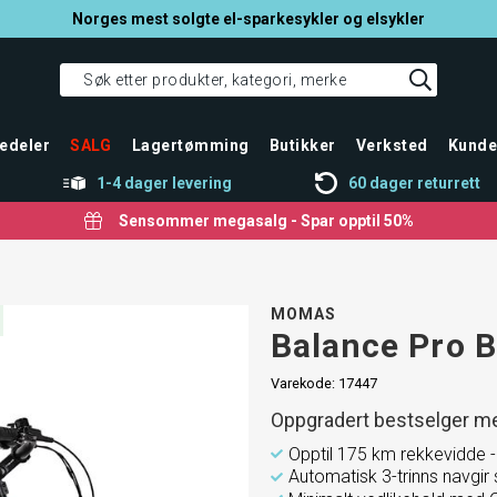
Norges mest solgte el-sparkesykler og elsykler
edeler
SALG
Lagertømming
Butikker
Verksted
Kunde
1-4 dager levering
60 dager returrett
Sensommer megasalg - Spar opptil 50%
MOMAS
Balance Pro B
Varekode:
17447
Oppgradert bestselger me
Opptil 175 km rekkevidde -
Automatisk 3-trinns navgir