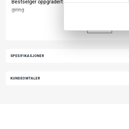
y
Bestselger oppgradert med vedlikeholdsfri beltedri
k
giring
k
e
Balance Pro Belt Automatic passer perfekt for deg som ø
LES MER
v
vedlikeholdsfri sykkelopplevelse. Modellen er videreutvikl
a
Pro, og kombinerer stillegående beltedrift med et 3-trinns 
l
som automatisk justerer giringen for deg. Det gir en smid
g
sykkelopplevelse uten behov for manuelle girskift – ideelt i 
SPESIFIKASJONER
tenke på giringen selv.
Med Balance Pro Belt Automatic tre
for giring eller vedlikehold av kjede, og kan i stedet bruke 
sykkeltur.
KUNDEOMTALER
Gates beltedrift gir en stillegående, slitesterk og tilnærmet 
både elsykler og vanlige sykler. I stedet for et tradisjonelt 
karbonforsterket belte som sørger for jevn og effektiv kra
for smøring, oljing eller hyppig justering. Sammenlignet med
enklere, stillere, renere og langt mer holdbar løsning.