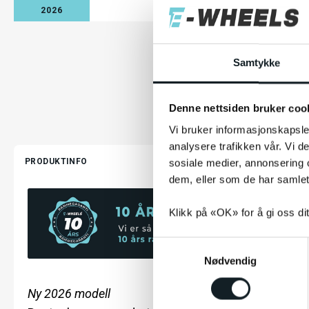
2026
Samtykke
Denne nettsiden bruker coo
Vi bruker informasjonskapsler
analysere trafikken vår. Vi 
PRODUKTINFO
sosiale medier, annonsering 
dem, eller som de har samlet
Klikk på «OK» for å gi oss di
S
Nødvendig
a
m
Ny 2026 modell
t