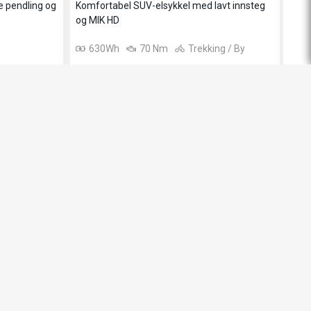
Komfortabel SUV-elsykkel med lavt innsteg
Kraf
og MIK HD
630Wh
70 Nm
Trekking / By
A
17 990,-
19 
28 990,-
31 9