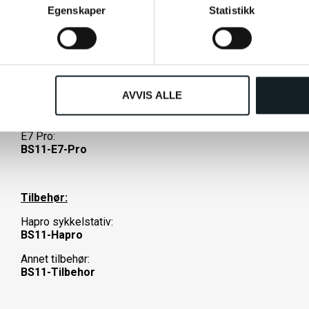
BS11-E2S-V2
Egenskaper
Statistikk
E2S V2 Pro:
BS11-E2S-V2-Pro
E2S Urban Max:
BS11-Urban-Max
AVVIS ALLE
E7:
BS11-E7
E7 Pro:
BS11-E7-Pro
Tilbehør:
Hapro sykkelstativ:
BS11-Hapro
Annet tilbehør:
BS11-Tilbehor