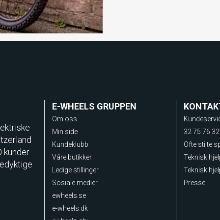
E-WHEELS GRUPPEN
KONTAK
Om oss
Kundeservi
ektriske
Min side
32 75 76 32
itzerland
Kundeklubb
Ofte stilte 
0 kunder
Våre butikker
Teknisk hje
sedyktige
Ledige stillinger
Teknisk hjel
Sosiale medier
Presse
ewheels.se
e-wheels.dk