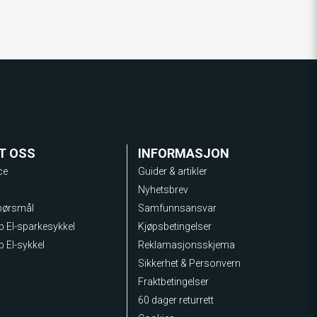
T OSS
INFORMASJON
ce
Guider & artikler
Nyhetsbrev
spørsmål
Samfunnsansvar
lp El-sparkesykkel
Kjøpsbetingelser
p El-sykkel
Reklamasjonsskjema
Sikkerhet & Personvern
Fraktbetingelser
60 dager returrett