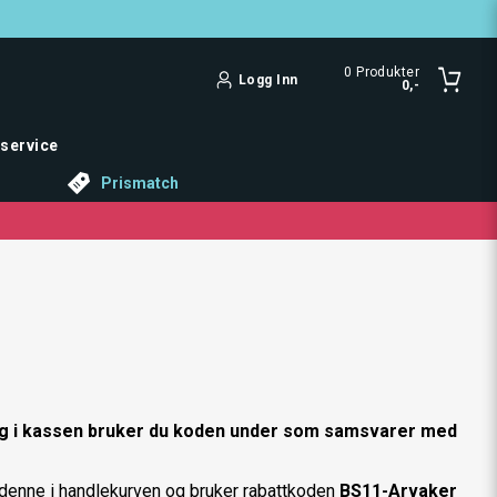
0
Produkter
Logg Inn
0,-
service
Prismatch
 og i kassen bruker du koden under som samsvarer med
 denne i handlekurven og bruker rabattkoden
BS11-Arvaker