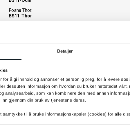
BS11-Odin
Fosna Thor:
BS11-Thor
Momas Ultimate:
BS11-Ultimate
Momas Ultimate+:
BS11-Ultimate-plus
Detaljer
Momas Ultimate+ Trekking:
BS11-Ultimate-Trekking
kies
Momas Wayfarer+:
BS11-Wayfarer
 for å gi innhold og annonser et personlig preg, for å levere sos
deler dessuten informasjon om hvordan du bruker nettstedet vårt,
Momas Wayfarer Pro:
og analysearbeid, som kan kombinere den med annen informasjon d
BS11-Wayfarer-Pro
 inn gjennom din bruk av tjenestene deres.
tt samtykke til å bruke informasjonskapsler (cookies) for alle di
El-sparkesykler:
E2S V2: