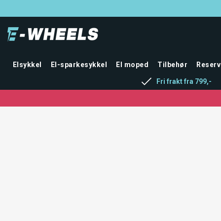
Elsykkel
El-sparkesykkel
El moped
Tilbehør
Reserv
Fri frakt fra 799,-