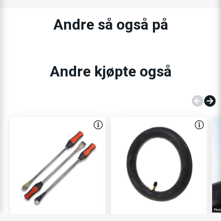
Andre så også på
Andre kjøpte også
Dekkspaker 3 stk.
Slange - El-sparkesykkel
D