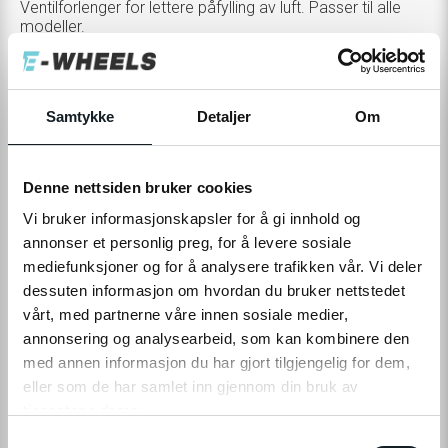
Ventilforlenger for lettere påfylling av luft. Passer til alle
modeller.
149,-
Samtykke
Detaljer
Om
Levering
Hent i Butikk
På nettlager
På lager i 6 butikker
Denne nettsiden bruker cookies
Vi bruker informasjonskapsler for å gi innhold og
LEGG TIL I HANDLEKURV
annonser et personlig preg, for å levere sosiale
mediefunksjoner og for å analysere trafikken vår. Vi deler
dessuten informasjon om hvordan du bruker nettstedet
vårt, med partnerne våre innen sosiale medier,
Leveringstid:
1-4
dager
|
Fri frakt over 799,-
annonsering og analysearbeid, som kan kombinere den
På lager
med annen informasjon du har gjort tilgjengelig for dem,
Tilgjengelig i
6
butikker
eller som de har samlet inn gjennom din bruk av
tjenestene deres.
S
Fri frakt fra
1-4 dager
60 dager
Prismatch