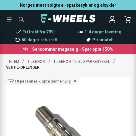
Norges mest solgte el-sparkesykler og elsykler
TOGGLE
SØK
MENU
ETTER
PRODUKTER,
Fri frakt fra 799,-
1-4 dager levering
KATEGORI,
MERKE
60 dager returrett
Prismatch
Sensommer megasalg - Spar opptil 50%
/
/
/
HJEM
TILBEHØR
TILBEHØR TIL EL-SPARKESYKKEL
VENTILFORLENGER
18 personer
har sett på denne varen nylig