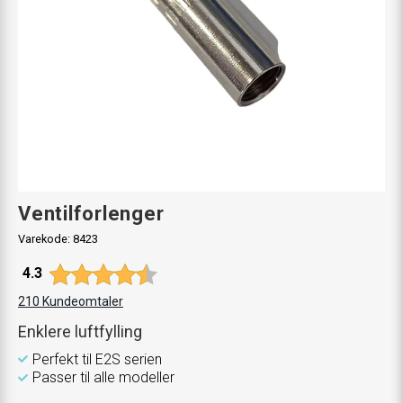
Ventilforlenger
Varekode:
8423
Gjennomsnittskarakter:
4.3
210
Kundeomtaler
Enklere luftfylling
Perfekt til E2S serien
Passer til alle modeller