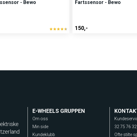
ssensor - Bewo
Fartssensor - Bewo
150,-
E-WHEELS GRUPPEN
KONTAK
Om oss
Kundeservi
ektriske
Min side
32 75 76 32
itzerland
Kundeklubb
Ofte stilte 