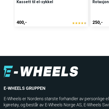
Kassett til el-sykkel
Rotasjon
400,-
250,-
E-WHEELS GRUPPEN
E-Wheels er Nordens største forhandler av personlige el
kjøretøy, og består av E-Wheels Norge AS, E­-Wheels Sw