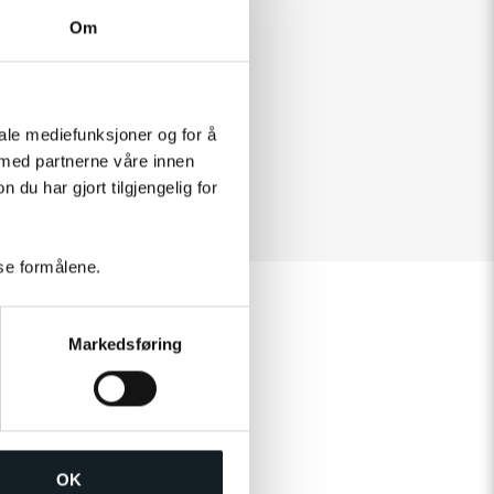
Om
iale mediefunksjoner og for å
 med partnerne våre innen
u har gjort tilgjengelig for
sse formålene.
Markedsføring
OK