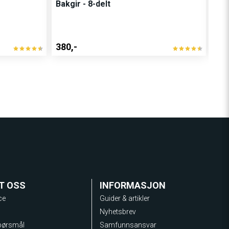
Bakgir - 8-delt
Bat
380,-
400
T OSS
INFORMASJON
ce
Guider & artikler
Nyhetsbrev
spørsmål
Samfunnsansvar