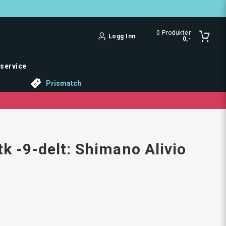
0
Produkter
Logg Inn
0,-
service
Prismatch
tk -9-delt: Shimano Alivio