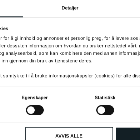
Detaljer
kies
 for å gi innhold og annonser et personlig preg, for å levere sos
deler dessuten informasjon om hvordan du bruker nettstedet vårt,
og analysearbeid, som kan kombinere den med annen informasjon d
 inn gjennom din bruk av tjenestene deres.
tt samtykke til å bruke informasjonskapsler (cookies) for alle di
Andre så også på
Egenskaper
Statistikk
AVVIS ALLE