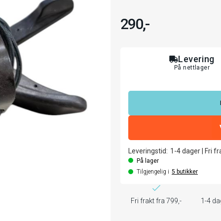
290,-
Levering
På nettlager
Leveringstid:
1-4
dager
|
Fri f
På lager
Tilgjengelig i
5
butikker
Fri frakt fra 799,-
1-4 da