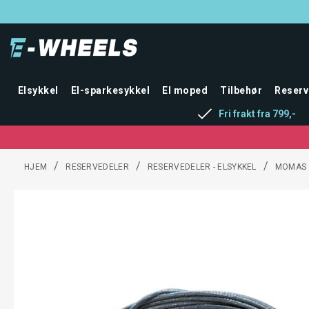
Elsykkel
El-sparkesykkel
El moped
Tilbehør
Reserv
Fri frakt fra 799,-
/
/
/
HJEM
RESERVEDELER
RESERVEDELER - ELSYKKEL
MOMAS