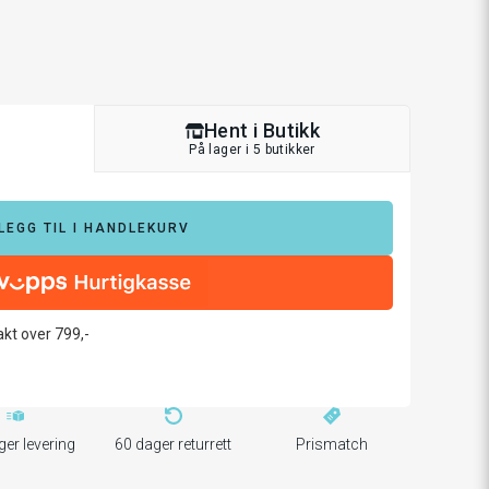
Hent i Butikk
På lager i 5 butikker
LEGG TIL I HANDLEKURV
rakt over 799,-
ger levering
60 dager returrett
Prismatch