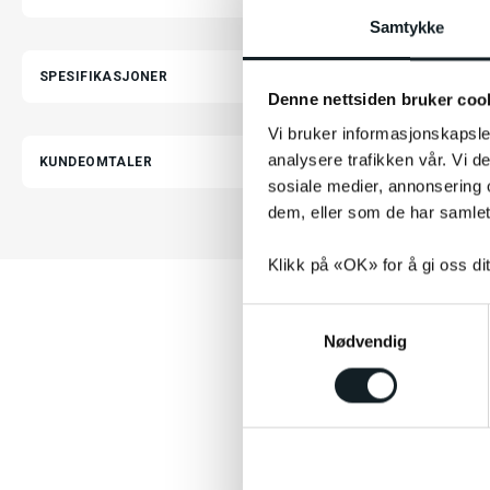
Samtykke
SPESIFIKASJONER
Denne nettsiden bruker coo
Vi bruker informasjonskapsler
analysere trafikken vår. Vi 
KUNDEOMTALER
sosiale medier, annonsering 
dem, eller som de har samlet
Klikk på «OK» for å gi oss di
S
Nødvendig
a
m
t
y
k
k