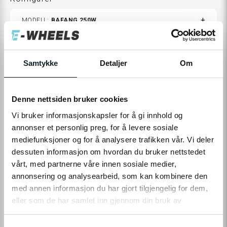
TOGGLE
MODELL
BAFANG 250W
VARIANTS
699,-
Samtykke
Detaljer
Om
Levering
Hent i Butikk
På nettlager
På lager i 5 butikker
Denne nettsiden bruker cookies
Vi bruker informasjonskapsler for å gi innhold og
annonser et personlig preg, for å levere sosiale
LEGG TIL I HANDLEKURV
mediefunksjoner og for å analysere trafikken vår. Vi deler
dessuten informasjon om hvordan du bruker nettstedet
vårt, med partnerne våre innen sosiale medier,
annonsering og analysearbeid, som kan kombinere den
Leveringstid:
1-4
dager
|
Fri frakt over 799,-
med annen informasjon du har gjort tilgjengelig for dem,
På lager
eller som de har samlet inn gjennom din bruk av
Tilgjengelig i
5
butikker
tjenestene deres.