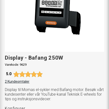
Display - Bafang 250W
Varekode:
9629
Gjennomsnittskarakter:
5.0
2
Kundeomtaler
Display til Momas el-sykler med Bafang motor. Besøk vårt
kundesenter eller vår YouTube-kanal Teknisk E-wheels for
tips og instruksjonsvideoer.
Konfigurer