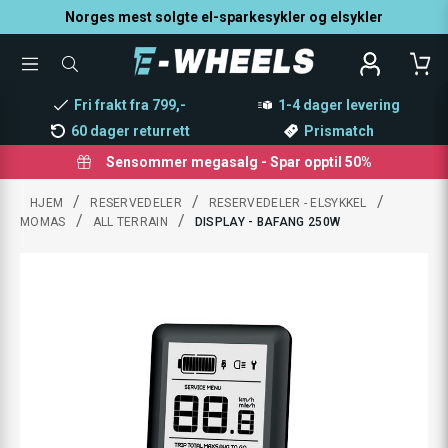
Norges mest solgte el-sparkesykler og elsykler
TOGGLE
SØK
MENU
ETTER
PRODUKTER,
Fri frakt fra 799,-
1-4 dager levering
KATEGORI,
MERKE
60 dager returrett
Prismatch
Sensommer megasalg - Spar opptil 50%
/
/
/
HJEM
RESERVEDELER
RESERVEDELER - ELSYKKEL
/
/
MOMAS
ALL TERRAIN
DISPLAY - BAFANG 250W