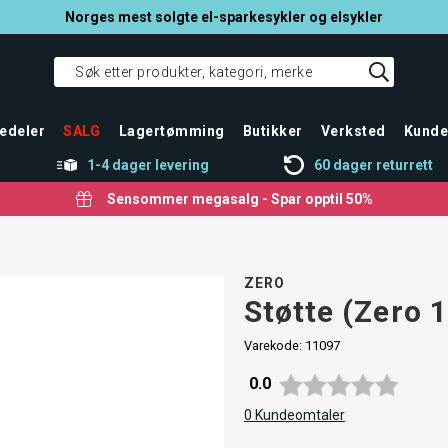
Norges mest solgte el-sparkesykler og elsykler
edeler
SALG
Lagertømming
Butikker
Verksted
Kunde
1-4 dager levering
60 dager returrett
Sensommer megasalg - Spar opptil 50%
ZERO
Støtte (Zero 
Varekode:
11097
Gjennomsnittskarakter:
0.0
0
Kundeomtaler