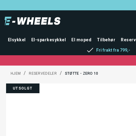
Elsykkel
El-sparkesykkel
El moped
Tilbehør
Reserv
Fri frakt fra 799,-
/
/
HJEM
RESERVEDELER
STØTTE - ZERO 10
UTSOLGT