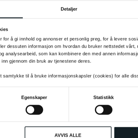
Detaljer
kies
 for å gi innhold og annonser et personlig preg, for å levere sos
deler dessuten informasjon om hvordan du bruker nettstedet vårt,
uktet som følge av potensielle
og analysearbeid, som kan kombinere den med annen informasjon d
e bli påvirket og alltid være tilsvarende
 inn gjennom din bruk av tjenestene deres.
tt samtykke til å bruke informasjonskapsler (cookies) for alle di
Egenskaper
Statistikk
AVVIS ALLE