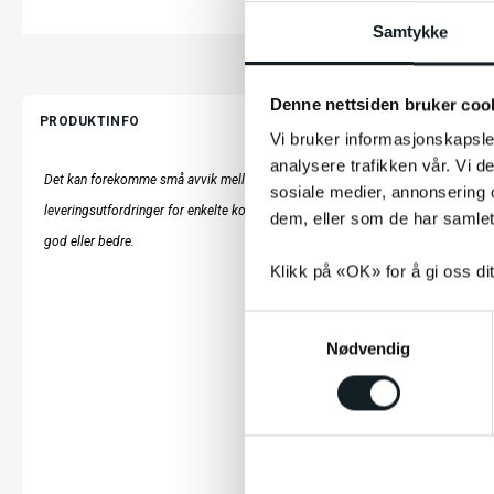
Samtykke
Denne nettsiden bruker coo
PRODUKTINFO
Vi bruker informasjonskapsler
analysere trafikken vår. Vi 
Det kan forekomme små avvik mellom produktbilder/tekst og det faktiske prod
sosiale medier, annonsering 
leveringsutfordringer for enkelte komponenter. Funksjonalitet og kvalitet vil ikk
dem, eller som de har samlet
god eller bedre.
Klikk på «OK» for å gi oss di
S
Nødvendig
a
m
t
y
k
LES MER
k