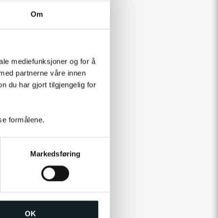
Om
iale mediefunksjoner og for å
 med partnerne våre innen
u har gjort tilgjengelig for
sse formålene.
Markedsføring
OK