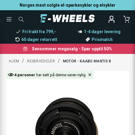
Norges mest solgte el-sparkesykler og elsykler
TOGGLE
SØK
MENU
ETTER
PRODUKTER,
Fri frakt fra 799,-
1-4 dager levering
KATEGORI,
MERKE
60 dager returrett
Prismatch
Sensommer megasalg - Spar opptil 50%
/
/
HJEM
RESERVEDELER
MOTOR - KAABO MANTIS 8
4 personer
har sett på denne varen nylig