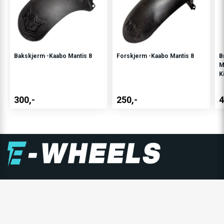
Bakskjerm -Kaabo Mantis 8
Forskjerm -Kaabo Mantis 8
B
M
K
300,-
250,-
4
E-WHEELS GRUPPEN
E-Wheels er Nordens største forhandler av personlige