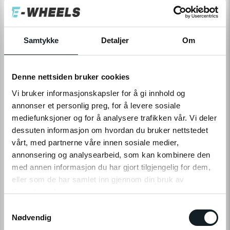
2 090,-
Levering
Hent i Butikk
Samtykke
Detaljer
Om
På nettlager
På lager i 2 butikker
Denne nettsiden bruker cookies
LEGG TIL I HANDLEKURV
Vi bruker informasjonskapsler for å gi innhold og
annonser et personlig preg, for å levere sosiale
mediefunksjoner og for å analysere trafikken vår. Vi deler
dessuten informasjon om hvordan du bruker nettstedet
Leveringstid:
1-4
dager
|
Fri frakt over 799,-
vårt, med partnerne våre innen sosiale medier,
På lager
annonsering og analysearbeid, som kan kombinere den
Tilgjengelig i
2
butikker
med annen informasjon du har gjort tilgjengelig for dem,
eller som de har samlet inn gjennom din bruk av
Fri frakt fra
1-4 dager
60 dager
Prismatch
tjenestene deres.
799,-
levering
returrett
S
Klikk på «OK» for å gi oss ditt samtykke til å bruke
Nødvendig
a
informasjonskapsler (cookies) for alle disse formålene.