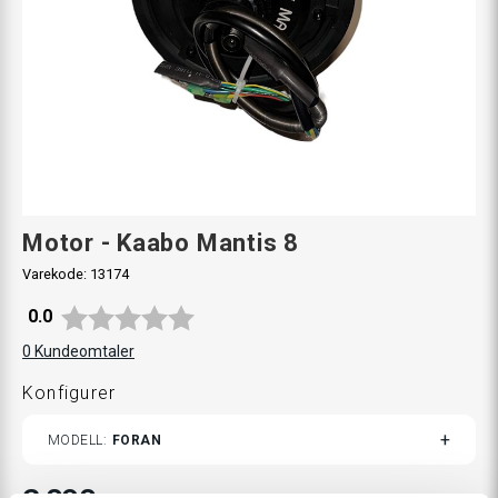
Motor - Kaabo Mantis 8
Varekode:
13174
Gjennomsnittskarakter:
0.0
0
Kundeomtaler
Konfigurer
TOGGLE
MODELL
FORAN
VARIANTS