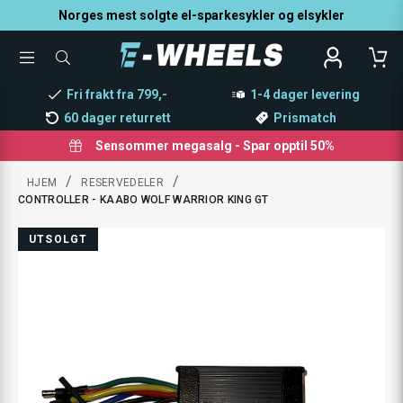
Norges mest solgte el-sparkesykler og elsykler
TOGGLE
SØK
MENU
ETTER
PRODUKTER,
Fri frakt fra 799,-
1-4 dager levering
KATEGORI,
MERKE
60 dager returrett
Prismatch
Sensommer megasalg - Spar opptil 50%
/
/
HJEM
RESERVEDELER
CONTROLLER - KAABO WOLF WARRIOR KING GT
UTSOLGT