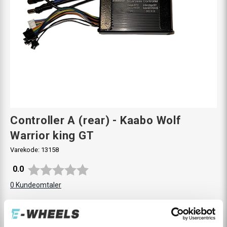
Controller A (rear) - Kaabo Wolf
Warrior king GT
Varekode:
13158
Gjennomsnittskarakter:
0.0
0
Kundeomtaler
Konfigurer
TOGGLE
MODELL
A (REAR)