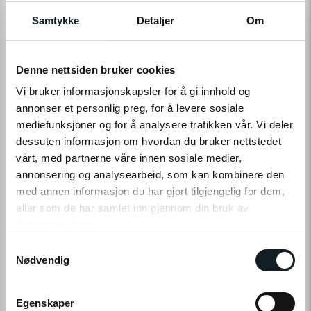
VARIANTS
Samtykke
Detaljer
Om
1 390,-
Denne nettsiden bruker cookies
Levering
Hent i Butikk
Vi bruker informasjonskapsler for å gi innhold og
Ikke på nettlager
På lager i 0 butikker
annonser et personlig preg, for å levere sosiale
mediefunksjoner og for å analysere trafikken vår. Vi deler
dessuten informasjon om hvordan du bruker nettstedet
vårt, med partnerne våre innen sosiale medier,
PÅMINN MEG
annonsering og analysearbeid, som kan kombinere den
med annen informasjon du har gjort tilgjengelig for dem,
Ikke tilgjengelig på nettlager
Tilgjengelig i
0
butikker
eller som de har samlet inn gjennom din bruk av
tjenestene deres.
S
Klikk på «OK» for å gi oss ditt samtykke til å bruke
Nødvendig
a
PRODUKTINFO
informasjonskapsler (cookies) for alle disse formålene.
m
t
Egenskaper
Det kan forekomme små avvik mellom produktbilder/tekst og det